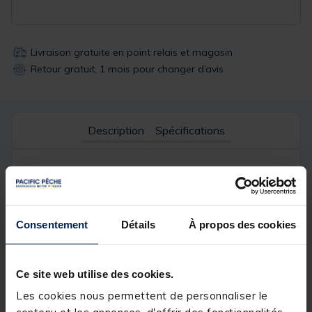
Livraison gratuite en point relais et magasin
Retour gratuit, 1 mois pour changer d’avis
Description
Spécifications
Description & détails
Description
Consentement
Détails
À propos des cookies
Ces pop up bien visible vous permettrons de
vraiment démarquer votre esche et d'équilibrer le
montage pour une meilleur mécanique et pique le
poisson comme il faut.
Ce site web utilise des cookies.
Les cookies nous permettent de personnaliser le