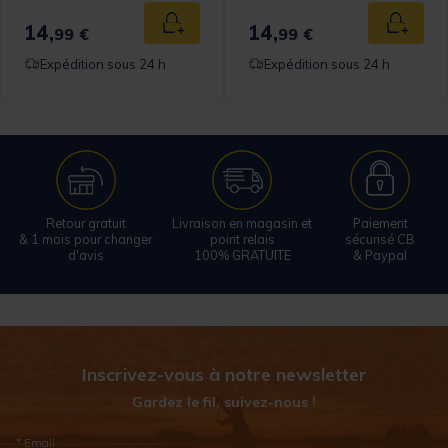
14,
14,
 au panier
Ajouter au panier
Ajouter
99 €
99 €
Expédition sous 24 h
Expédition sous 24 h
Retour gratuit
Livraison en magasin et
Paiement
& 1 mois pour changer
point relais
sécurisé CB
d'avis
100% GRATUITE
& Paypal
Inscrivez-vous à notre newsletter
Gardez le fil, suivez-nous !
* Email