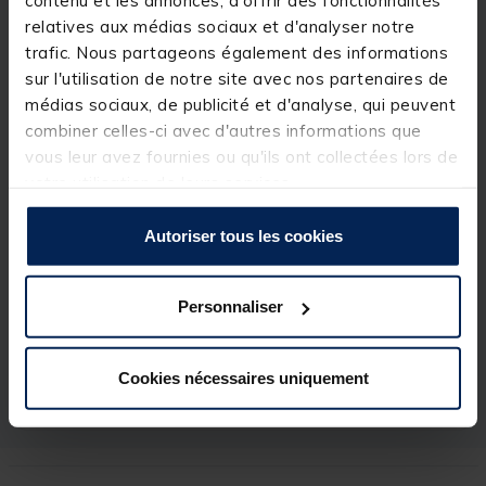
contenu et les annonces, d'offrir des fonctionnalités
relatives aux médias sociaux et d'analyser notre
trafic. Nous partageons également des informations
Détails
sur l'utilisation de notre site avec nos partenaires de
Arome: Squid
médias sociaux, de publicité et d'analyse, qui peuvent
combiner celles-ci avec d'autres informations que
Diamètre: 20mm
vous leur avez fournies ou qu'ils ont collectées lors de
votre utilisation de leurs services.
Autoriser tous les cookies
Spécifications
Personnaliser
Réf.
159601-1
Marque
MADCAT
Cookies nécessaires uniquement