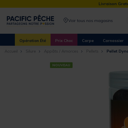
Livraison Gratu
Voir tous nos magasins
Opération Été
Prix Choc
Carpe
Carnassier
Accueil
Silure
Appâts / Amorces
Pellets
Pellet Dyn
NOUVEAU