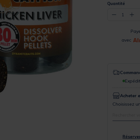
Quantité
−
+
1
Pay
avec
Commande
Expédit
Acheter 
Choisissez un
Rechercher v
Réserver