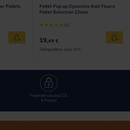
er Pellets
Pellet Pop up Dynamite Bait Fluoro
Pellet Belachan 22mm
omer Rating
[object Object] out of 5 Customer Rating
(1)
19,
Ajouter au panier
Ajouter
49 €
Expédition sous 24 h
Paiement sécurisé CB
& Paypal