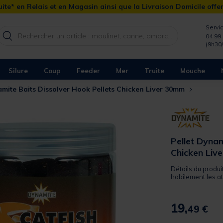
ite* en Relais et en Magasin ainsi que la Livraison Domicile offe
Servic
04 99 
(9h30
Silure
Coup
Feeder
Mer
Truite
Mouche
amite Baits Dissolver Hook Pellets Chicken Liver 30mm
Pellet Dynam
Chicken Liv
Détails du produi
habilement les at
19,
49 €