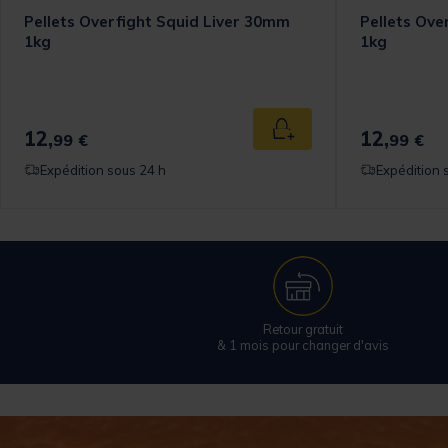
Pellets Overfight Squid Liver 30mm
Pellets Ove
1kg
1kg
12,
12,
 au panier
Ajouter au panier
99 €
99 €
Expédition sous 24 h
Expédition 
Retour gratuit
& 1 mois pour changer d'avis