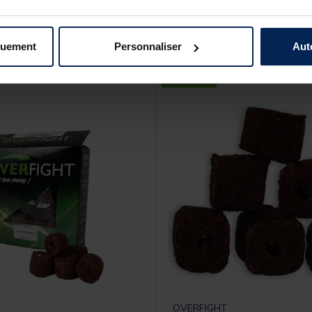
s produits pourraient vous intéresse
quement
Personnaliser
Aut
NOUVEAU
OVERFIGHT