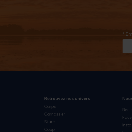
* Em
Retrouvez nos univers
Nous
Carpe
Rece
Carnassier
Face
Silure
Inst
Coup