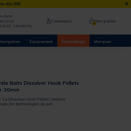
×
rte dès 90€
e client
Connexion
Mon panier
64 20 10
0
/12h30 - 13h30/17h)
Navigation
Equipement
Destockage
Marques
ite Baits Dissolver Hook Pellets
er 30mm
t : Le Dissolver Hook Pellets combine
outs des technologies de pell...