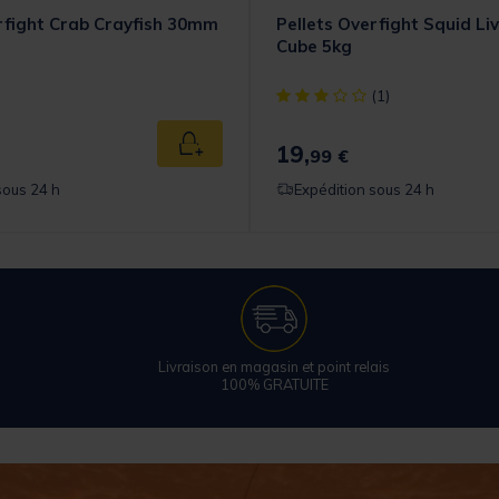
rfight Crab Crayfish 30mm
Pellets Overfight Squid Liv
Cube 5kg
[object Object] out of 5 Cust
(1)
19,
Ajouter au panier
99 €
sous 24 h
Expédition sous 24 h
Livraison en magasin et point relais
100% GRATUITE