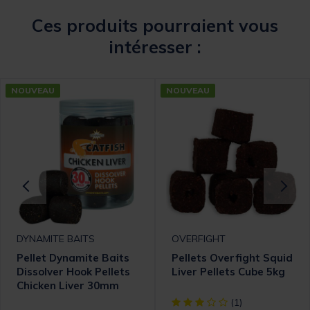
Ces produits pourraient vous
intéresser :
NOUVEAU
NOUVEAU
DYNAMITE BAITS
OVERFIGHT
Pellet Dynamite Baits
Pellets Overfight Squid
Dissolver Hook Pellets
Liver Pellets Cube 5kg
Chicken Liver 30mm
omer Rating
[object Object] out of 5 Cust
(1)