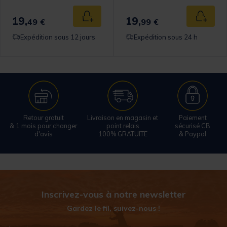
19,
19,
 au panier
Ajouter au panier
Ajouter
49 €
99 €
Expédition sous 12 jours
Expédition sous 24 h
Retour gratuit
Livraison en magasin et
Paiement
& 1 mois pour changer
point relais
sécurisé CB
d'avis
100% GRATUITE
& Paypal
Inscrivez-vous à notre newsletter
Gardez le fil, suivez-nous !