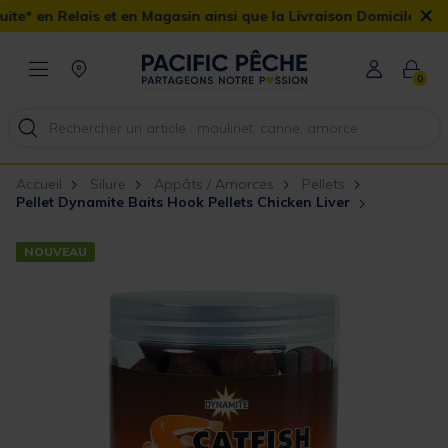
×
s et en Magasin ainsi que la Livraison Domicile offerte dès 90€
0
Accueil
Silure
Appâts / Amorces
Pellets
Pellet Dynamite Baits Hook Pellets Chicken Liver
NOUVEAU