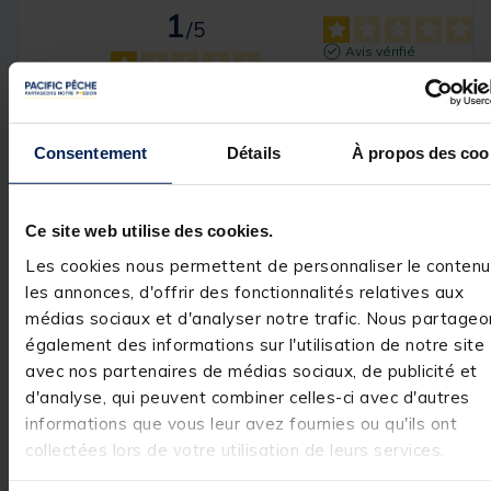
1
/
5
Avis vérifié
Je me prononce pas
Avis du
30/11/2025
, suite
expérience du
28/10/2025
Basé sur
1
avis soumis à un
Nicolas G.
Consentement
Détails
À propos des coo
contrôle
Voir tous les avis sur ce site
Utile
(0)
Signaler
5
étoiles
0
Ce site web utilise des cookies.
4
étoiles
0
Réponse de
Les cookies nous permettent de personnaliser le contenu
pacificpeche.com
3
étoiles
0
les annonces, d'offrir des fonctionnalités relatives aux
Bonjour,

2
étoiles
0
Nous sommes 
médias sociaux et d'analyser notre trafic. Nous partageo
1
étoile
1
désolés que 
également des informations sur l'utilisation de notre site
votre expérience 
avec nos partenaires de médias sociaux, de publicité et
n’ait pas été à la
hauteur de vos 
d'analyse, qui peuvent combiner celles-ci avec d'autres
attentes. Votre 
informations que vous leur avez fournies ou qu'ils ont
retour est 
important pour 
collectées lors de votre utilisation de leurs services.
nous, et Nous 
faisons remonter