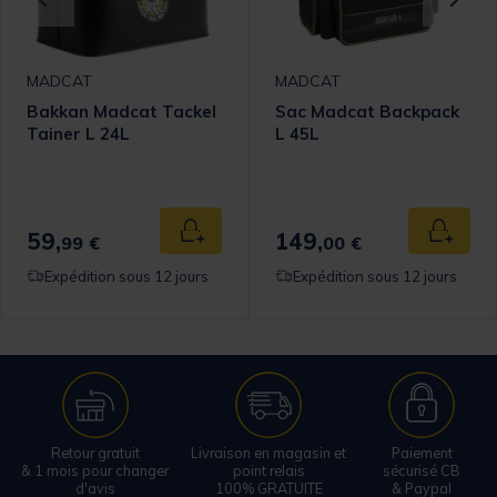
MADCAT
MADCAT
Bakkan Madcat Tackel
Sac Madcat Backpack
Tainer L 24L
L 45L
59,
149,
 au panier
Ajouter au panier
Ajouter
99 €
00 €
Expédition sous 12 jours
Expédition sous 12 jours
Retour gratuit
Livraison en magasin et
Paiement
& 1 mois pour changer
point relais
sécurisé CB
d'avis
100% GRATUITE
& Paypal