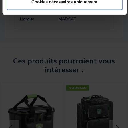
Cookies nécessaires uniquement
Réf.
241177-1
Marque
MADCAT
Ces produits pourraient vous
intéresser :
NOUVEAU