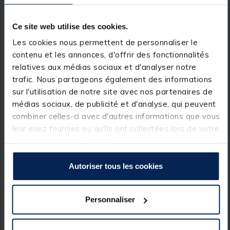
élastique pratique pour ranger des objets comme
une veste de pluie légère, tandis que les fermetures
à glissière doubles de haute qualité et la base
Ce site web utilise des cookies.
étanche assurent une grande durabilité. Il est doté
d'une sangle de transport ainsi que de bretelles pour
Les cookies nous permettent de personnaliser le
un transport confortable.
contenu et les annonces, d'offrir des fonctionnalités
relatives aux médias sociaux et d'analyser notre
Détails
trafic. Nous partageons également des informations
sur l'utilisation de notre site avec nos partenaires de
Design camouflage sombre et élégant
Base étanche pour plus de robustesse
médias sociaux, de publicité et d'analyse, qui peuvent
Entièrement rembourré pour protéger le contenu
combiner celles-ci avec d'autres informations que vous
Dimensions : 65x45x30 cm (55L)
leur avez fournies ou qu'ils ont collectées lors de votre
Plusieurs poches extérieures pour un rangement
optimal
utilisation de leurs services.
Sangle et bretelles ajustables et détachables
100% polyester
Autoriser tous les cookies
Personnaliser
Spécifications