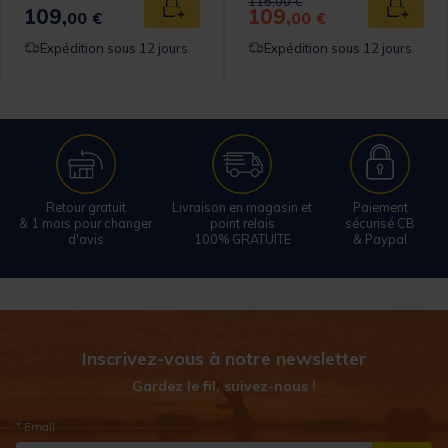
Price reduced from
to
115,00 €
109,
109,
 au panier
Ajouter au panier
Ajouter
00 €
00 €
Expédition sous 12 jours
Expédition sous 12 jours
Retour gratuit
Livraison en magasin et
Paiement
& 1 mois pour changer
point relais
sécurisé CB
d'avis
100% GRATUITE
& Paypal
Inscrivez-vous à notre newsletter
Gardez le fil, suivez-nous !
* Email