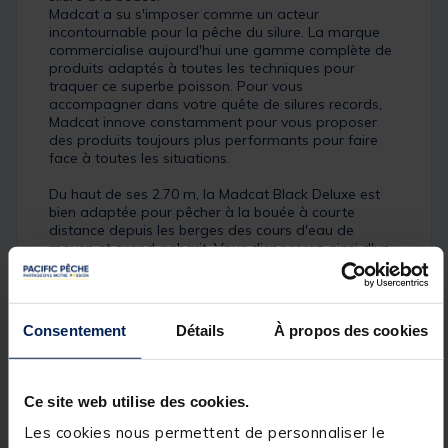
Madcat a su s'imposer comme un acteur
incontournable pour la pêche du silure. La marque
commercialise aujourd'hui une gamme complète de
produits adaptés à toutes les techniques pour
traquer ce superbe poisson. Pour vous
accompagner dans votre quête de silures records,
Madcat innove constamment pour vous proposer
des produits toujours plus performants pour faire
face à toutes les situations.
Du haut de ses 2.70 m, la Madcat Black Deluxe est
bien adaptée pour pêcher à la bouée à courte
distance depuis les berges des cours d'eau de
moyen et grand gabarit. Vous disposerez ainsi d'un
bras de levier important pour réussir vos ferrages et
mener les combats à moyenne et longue distance.
Avec sa plage de puissance, comprise entre 100 et
250 g, cette canne Madcat vous permettra d'utiliser
Consentement
Détails
À propos des cookies
des vifs de petite et moyenne taille pour traquer les
silures que vous convoitez.
Détails
Ce site web utilise des cookies.
De plus, cette canne Madcat Black Deluxe dispose
Les cookies nous permettent de personnaliser le
d'un blank en carbone de qualité qui offre de bonnes