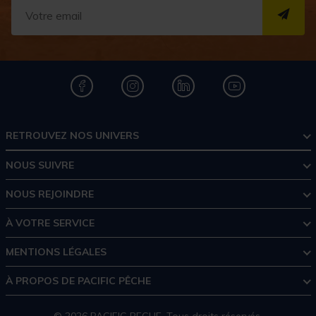
S''I
RETROUVEZ NOS UNIVERS
NOUS SUIVRE
NOUS REJOINDRE
À VOTRE SERVICE
MENTIONS LÉGALES
À PROPOS DE PACIFIC PÊCHE
© 2026 PACIFIC PECHE. Tous droits réservés.