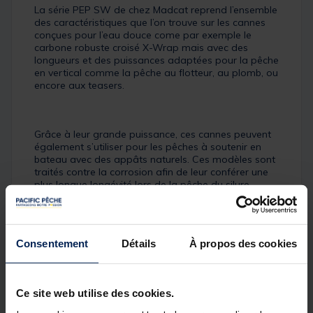
La série PEP SW de chez Madcat reprend l’ensemble
des caractéristiques que l’on trouve sur les cannes
conçues pour l’eau douce come par exemple le
carbone robuste croisé X-Wrap mais avec des
longueurs et des puissances adaptées pour la pêche
en vertical comme la pêche au flotteur, au plomb, ou
encore aux teasers.
Grâce à leur grande puissance, ces cannes peuvent
également s’utiliser pour les pêches à soutenir en
bateau avec des appâts naturels. Ces modèles sont
traités contre la corrosion afin de leur conférer une
plus longue longévité lors de la pêche du silure.
Détails
Blank M3 en carbone croisé
Consentement
Détails
À propos des cookies
Bonne sensibilité au niveau du scion
Légères, fines et équilibrées
Anneaux permettant l’utilisation de la tresse et du
Ce site web utilise des cookies.
nylon
Polyvalentes et efficaces