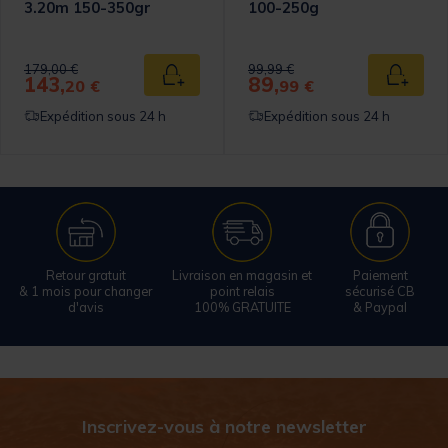
3.20m 150-350gr
100-250g
Price reduced from
to
Price reduced from
to
179,00 €
99,99 €
143,
89,
 au panier
Ajouter au panier
Ajouter
20 €
99 €
Expédition sous 24 h
Expédition sous 24 h
Retour gratuit
Livraison en magasin et
Paiement
& 1 mois pour changer
point relais
sécurisé CB
d'avis
100% GRATUITE
& Paypal
Inscrivez-vous à notre newsletter