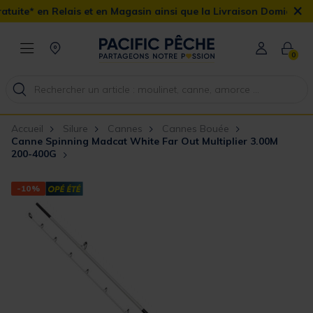
×
s et en Magasin ainsi que la Livraison Domicile offerte dès 90€
0
Accueil
Silure
Cannes
Cannes Bouée
Canne Spinning Madcat White Far Out Multiplier 3.00M
200-400G
-10%