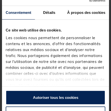
pouvoir utiliser un baudrier ou encore pour une
meilleure tenue dans les portes cannes d’un bateau
Consentement
Détails
À propos des cookies
ou de piques. Son talon est entièrement couvert de
shrink tube qui le protège et assure une bonne
adhérence. Le porte moulinet est inversé et est muni
d’une bague de serrage surdimensionnée. Une
Ce site web utilise des cookies.
poignée supérieure en mousse EVA sert d’aide au
combat.
Les cookies nous permettent de personnaliser le
contenu et les annonces, d'offrir des fonctionnalités
Blank carbone Haut Module
Porte moulinet inversé à bague de serrage
relatives aux médias sociaux et d'analyser notre
renforcée
trafic. Nous partageons également des informations
Anneaux en oxyde d’aluminium
sur l'utilisation de notre site avec nos partenaires de
Poignée EVA et Shrink
Action de pointe modérée
médias sociaux, de publicité et d'analyse, qui peuvent
Cardan
combiner celles-ci avec d'autres informations que
vous leur avez fournies ou qu'ils ont collectées lors de
Détails
votre utilisation de leurs services.
Longueur : 240 cm
Poids : 258 g
Autoriser tous les cookies
Nombre d'elements : 2
Encombrement : 125 cm
Porte Moulinet : Oal