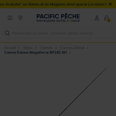
×
 Relais et en Magasin ainsi que la Livraison Domicile offerte dès
0
Accueil
Silure
Cannes
Cannes Dérive
Canne Daiwa Magaforce BF242 XH