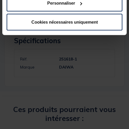
Nombre D'anneaux : 7
Personnaliser
Puissance : 100-300 g
Cookies nécessaires uniquement
Spécifications
Réf.
251618-1
Marque
DAIWA
Ces produits pourraient vous
intéresser :