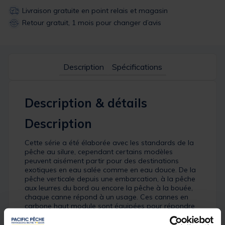
Livraison gratuite en point relais et magasin
Retour gratuit, 1 mois pour changer d’avis
Description
Spécifications
Description & détails
Description
Cette série a été élaborée avec les standards de la
pêche au silure, cependant certains modèles
peuvent aisément partir pour des destinations
exotiques en eau salée comme en eau douce. De la
pêche verticale depuis une embarcation, à la pêche
aux leurres du bord ou encore la pêche à la bouée,
chaque canne répond à un usage. Ces cannes en
carbone haut module sont équipées pour répondre
aux exigences de ces pêches fortes. En effet, un
cardan rubber est présent sur tous les talons afin de