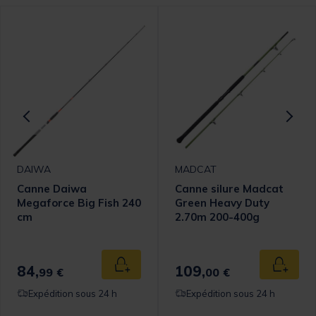
DAIWA
MADCAT
Canne Daiwa
Canne silure Madcat
Megaforce Big Fish 240
Green Heavy Duty
cm
2.70m 200-400g
84,
109,
 au panier
Ajouter au panier
Ajouter
99 €
00 €
Expédition sous 24 h
Expédition sous 24 h