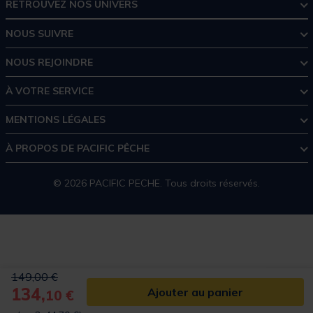
RETROUVEZ NOS UNIVERS
NOUS SUIVRE
NOUS REJOINDRE
À VOTRE SERVICE
MENTIONS LÉGALES
À PROPOS DE PACIFIC PÊCHE
© 2026 PACIFIC PECHE. Tous droits réservés.
Price reduced from
to
149,00 €
134,
Ajouter au panier
10 €