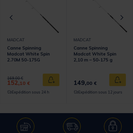
MADCAT
MADCAT
Canne Spinning
Canne Spinning
Madcat White Spin
Madcat White Spin
2.70M 50-175G
2,10 m – 50-175 g
Price reduced from
to
169,00 €
152,
149,
 au panier
Ajouter au panier
Ajouter
10 €
00 €
Expédition sous 24 h
Expédition sous 12 jours