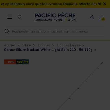
×
 Magasin ainsi que la Livraison Domicile offerte dès 90€
0
Accueil
Silure
Cannes
Cannes Leurre
Canne Silure Madcat White Light Spin 210 - 50-110g
-10%