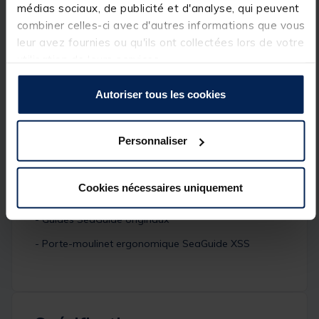
médias sociaux, de publicité et d'analyse, qui peuvent
Détails
combiner celles-ci avec d'autres informations que vous
Caractéristiques :
leur avez fournies ou qu'ils ont collectées lors de votre
utilisation de leurs services.
- Longueur : 2.10m
- Longueur de transport : 154cm
Autoriser tous les cookies
- Nombre de brins : 1+1
- Poids au lancer : 50g-110g
Personnaliser
- Blank en nano-carbone 30TC
- Poignée avant avec manchon de sertissage
Cookies nécessaires uniquement
antidérapant
- Guides SeaGuide originaux
- Porte-moulinet ergonomique SeaGuide XSS