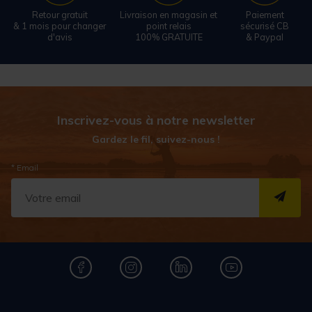
Retour gratuit
Livraison en magasin et
Paiement
& 1 mois pour changer
point relais
sécurisé CB
d'avis
100% GRATUITE
& Paypal
Inscrivez-vous à notre newsletter
Gardez le fil, suivez-nous !
* Email
S''I