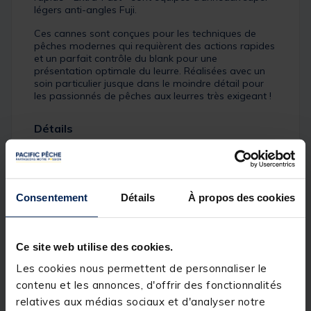
légers anti-angles Fuji.
Ces cannes sont conçues pour les techniques de
pêches modernes qui requièrent des actions rapides
et un parfait contrôle du blank pour une
présentation optimale du leurre. Réalisées avec un
soin particulier jusque dans le moindre détail pour
les passionnés de pêches aux leurres très exigeant !
Détails
Blanks en carbone
Actions rapides de type « Extra-Fast »
Conception permettant un parfait contrôle du leurre
Anneaux allégés anti-tangle Fuji
Consentement
Détails
À propos des cookies
Porte moulinet VSS à poignée ergonomique
Accroche leurre
Poignée EVA haute densité
Ce site web utilise des cookies.
Les cookies nous permettent de personnaliser le
contenu et les annonces, d'offrir des fonctionnalités
Nano 150
: Une technologie qui utilise le nanoalliage
relatives aux médias sociaux et d'analyser notre