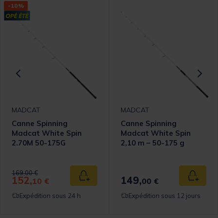
-10%
MADCAT
MADCAT
Canne Spinning
Canne Spinning
Madcat White Spin
Madcat White Spin
2.70M 50-175G
2,10 m – 50-175 g
Price reduced from
to
169,00 €
152,
149,
 au panier
Ajouter au panier
Ajouter
10 €
00 €
Expédition sous 24 h
Expédition sous 12 jours