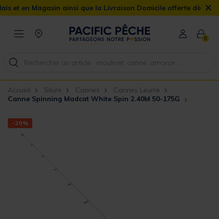
×
 en Magasin ainsi que la Livraison Domicile offerte dès 90€
0
Accueil
Silure
Cannes
Cannes Leurre
Canne Spinning Madcat White Spin 2.40M 50-175G
-20%