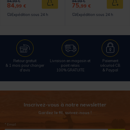
Price reduced from
to
Price reduced from
to
94,99 €
94,99 €
84,
75,
 au panier
Ajouter au panier
Ajouter
99 €
99 €
Expédition sous 24 h
Expédition sous 24 h
Retour gratuit
Livraison en magasin et
Paiement
& 1 mois pour changer
point relais
sécurisé CB
d'avis
100% GRATUITE
& Paypal
Inscrivez-vous à notre newsletter
Gardez le fil, suivez-nous !
* Email