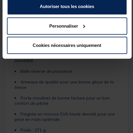
Autoriser tous les cookies
Une canne de choix pour débuter dans la pêche du
silure.
Caractéristiques :
Personnaliser
Canne destinée aux débutants souhaitant
découvrir la pêche du silure
Utilisation : verticale, lancer
Cookies nécessaires uniquement
Blank en carbone 24 T pour plus de légèreté et de
sensibilité
Belle réserve de puissance
Anneaux de qualité pour une bonne glisse de la
tresse
Porte-moulinet de bonne facture pour un bon
confort de pêche
Poignée en mousse EVA haute densité pour une
prise en main optimale
Poids : 271 g