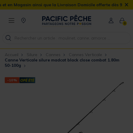
×
 Magasin ainsi que la Livraison Domicile offerte dès 90€
0
Accueil
Silure
Cannes
Cannes Verticale
Canne Verticale silure madcat black close combat 1.80m
50-100g
-10%