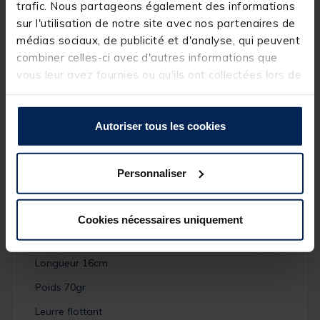
trafic. Nous partageons également des informations
Description
Spécifications
sur l'utilisation de notre site avec nos partenaires de
médias sociaux, de publicité et d'analyse, qui peuvent
combiner celles-ci avec d'autres informations que
Description & détails
vous leur avez fournies ou qu'ils ont collectées lors de
Description
votre utilisation de leurs services.
Le Tight-S Deep est un Crank pour la pêche du silure
Autoriser tous les cookies
pouvant nager jusqu'à 5m de profondeur.
Il dispose d'une action un eu serrée mais en même
temps latérale.
Personnaliser
Il est monté avec 2 hameçons triples fort de fer et
très piquants.
Cookies nécessaires uniquement
Détails
Longueur 16cm
Poids 70gr
Leurre flottant