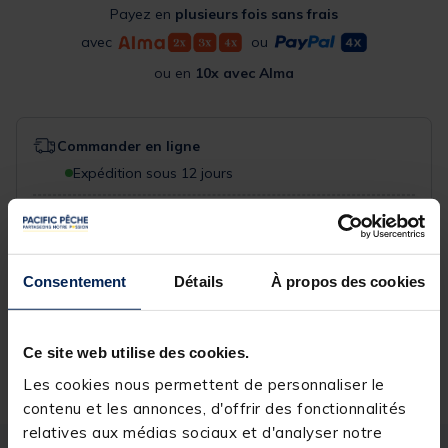
Payez en
plusieurs fois sans frais
avec
ou
ou en
10x avec Alma
Commander en ligne
Expédition sous 12 jours
Acheter en magasin
Choisissez un magasin pour voir la disponibilité
Consentement
Détails
À propos des cookies
Rechercher votre magasin
Ce site web utilise des cookies.
Réserver en ligne et payer en magasin
Les cookies nous permettent de personnaliser le
contenu et les annonces, d'offrir des fonctionnalités
relatives aux médias sociaux et d'analyser notre