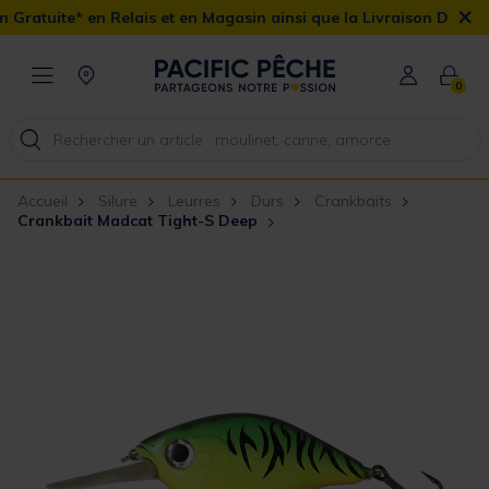
×
 Relais et en Magasin ainsi que la Livraison Domicile offerte dès 
0
Accueil
Silure
Leurres
Durs
Crankbaits
Crankbait Madcat Tight-S Deep