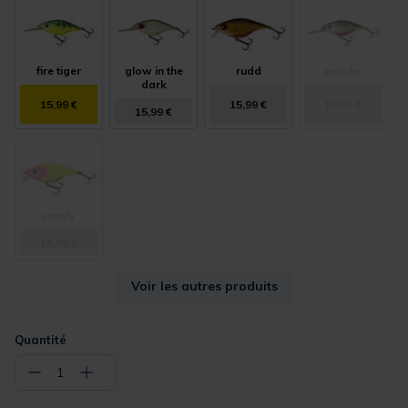
fire tiger
glow in the
rudd
perche
dark
15,99 €
15,99 €
15,99 €
15,99 €
candy
15,99 €
Voir les autres produits
Quantité
−
+
1