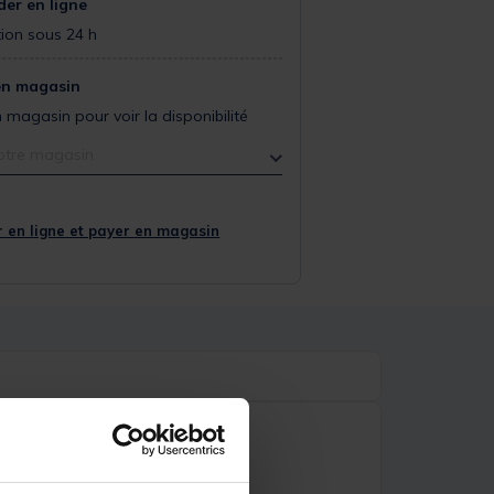
r en ligne
ion sous 24 h
en magasin
 magasin pour voir la disponibilité
otre magasin
 en ligne et payer en magasin