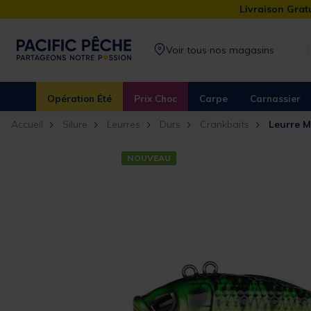
Livraison Gratu
Voir tous nos magasins
Opération Été
Prix Choc
Carpe
Carnassier
Accueil
Silure
Leurres
Durs
Crankbaits
Leurre M
NOUVEAU