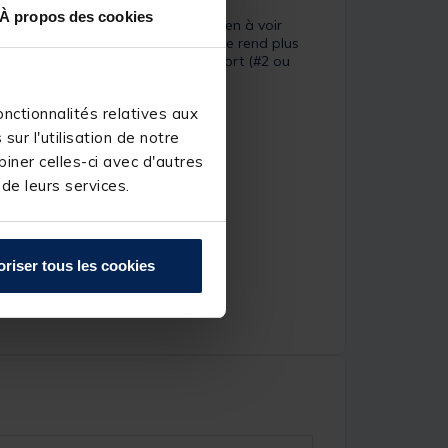
À propos des cookies
us rendrez vite compte qu’il n’a rien à voir
lus lentement et plus haut - ce qui le rend plus
 pour le jigging. Équipé d’un triple fort (#2 ou
nctionnalités relatives aux
ur l'utilisation de notre
iner celles-ci avec d'autres
 de leurs services.
oriser tous les cookies