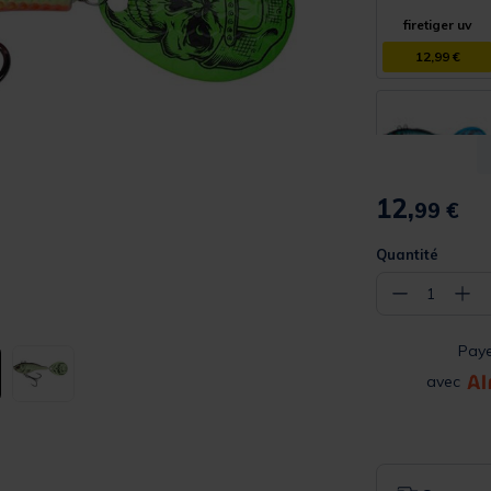
firetiger uv
12,99 €
12,
99 €
roach
12,99 €
Quantité
−
+
1
Pay
avec