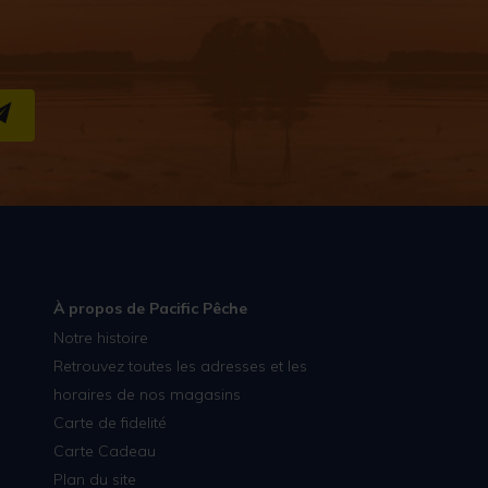
S''INSCRIRE
À propos de Pacific Pêche
Notre histoire
Retrouvez toutes les adresses et les
horaires de nos magasins
Carte de fidelité
Carte Cadeau
Plan du site