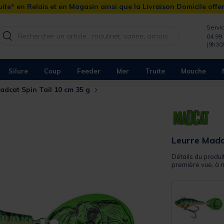
ite* en Relais et en Magasin ainsi que la Livraison Domicile offe
Servic
04 99 
(9h30
Silure
Coup
Feeder
Mer
Truite
Mouche
adcat Spin Tail 10 cm 35 g
Leurre Madc
Détails du produit
première vue, à n