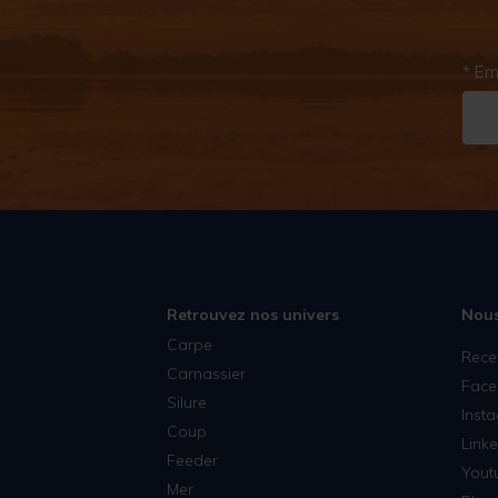
* Em
Retrouvez nos univers
Nous
Carpe
Rece
Carnassier
Face
Silure
Inst
Coup
Linke
Feeder
Yout
Mer