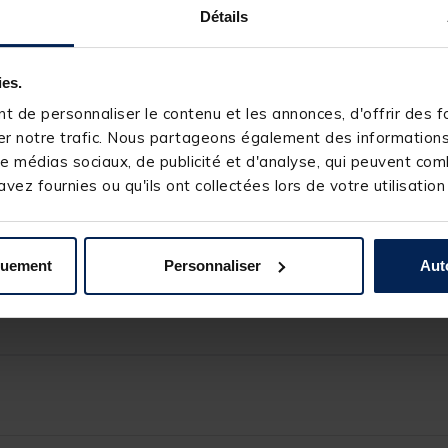
Détails
vue, à n’importe quel autre, mais en y regardant de plus près, vous vo
s en ABS lesté, ce qui le rend un peu plus gros, le fait couler un peu p
 oeillets à l’arrière : l’un à l’avant pour le lancer/spinning et l’autre
de golf pour plus de turbulences.
ies.
 de personnaliser le contenu et les annonces, d'offrir des fo
r notre trafic. Nous partageons également des informations s
e médias sociaux, de publicité et d'analyse, qui peuvent comb
vez fournies ou qu'ils ont collectées lors de votre utilisation
-dessus du poisson
quement
Personnaliser
Aut
 supplémentaire