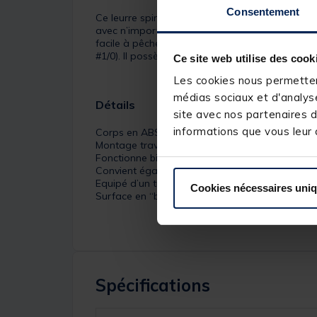
Consentement
Ce leurre spin tail peut ressembler, à première 
avec n’importe quel autre spin jig ! Il a un corp
facile à pêcher et déclenche plus de touches ! Deux
#1/0). Il possède une surface en forme de balle 
Ce site web utilise des cook
Les cookies nous permettent
médias sociaux et d'analyse
Détails
site avec nos partenaires d
informations que vous leur a
Corps en ABS super résistant et lesté
Montage traversant
Fonctionne bien à faible allure pour passer au
Convient également pour le jigging
Equipé d’un triple fort
Cookies nécessaires uni
Surface en “balle de golf” pour une turbulence
Spécifications