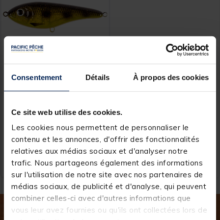
Consentement
Détails
À propos des cookies
CWC
Leurre dur Jerkbait CWC
Buster Jerk 15cm, 75g
Ce site web utilise des cookies.
[object Object] out of 5 Customer Rating
(9)
Les cookies nous permettent de personnaliser le
contenu et les annonces, d'offrir des fonctionnalités
21,
Ajouter au panier
99 €
relatives aux médias sociaux et d'analyser notre
trafic. Nous partageons également des informations
Expédition sous 24 h
sur l'utilisation de notre site avec nos partenaires de
médias sociaux, de publicité et d'analyse, qui peuvent
combiner celles-ci avec d'autres informations que
vous leur avez fournies ou qu'ils ont collectées lors de
Inscrivez-vous à notre newsletter