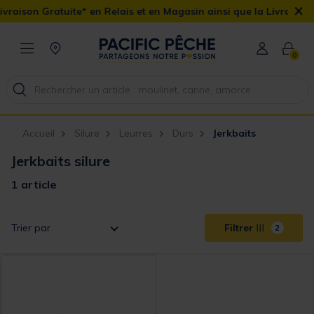
×
raison Gratuite* en Relais et en Magasin ainsi que la Livraison Do
0
Accueil
Silure
Leurres
Durs
Jerkbaits
Jerkbaits silure
1 article
Trier par
Filtrer
2