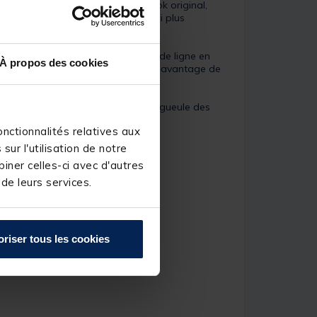
de golf. Bien plus qu'un simple look original,
présentation de votre vif sera ainsi plus
nde taille, permet de relier un bas de ligne en
À propos des cookies
 un hameçon triple pour concrétiser davantage de
 une pénétration parfaite dans la gueule des
nctionnalités relatives aux
ur l'utilisation de notre
iner celles-ci avec d'autres
 de leurs services.
oriser tous les cookies