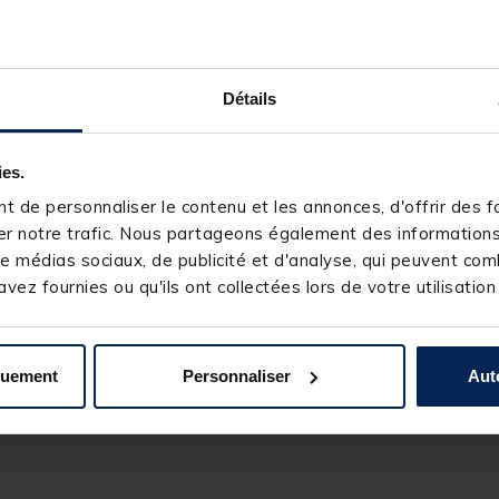
rous, la
Madcat Golf Ball Hot Ball
n'est pas sans rappeler une balle 
 d'afficher moins de résistance à l'eau qu'une fireball classique. La 
r une efficacité supérieure.
dcat Golf Ball Hot Ball
est simple à monter. L'œillet du haut, de gra
Détails
e. L'œillet du bas permet quant à lui d'accueillir un stinger relié à
 d'un hameçon simple fort de fer au piquant imparable qui garantit
ies.
 de personnaliser le contenu et les annonces, d'offrir des fo
en verticale
.
r notre trafic. Nous partageons également des informations s
e médias sociaux, de publicité et d'analyse, qui peuvent comb
lf Ball Hot Ball
vez fournies ou qu'ils ont collectées lors de votre utilisation
 golf
on plus naturelle
quement
Personnaliser
Aut