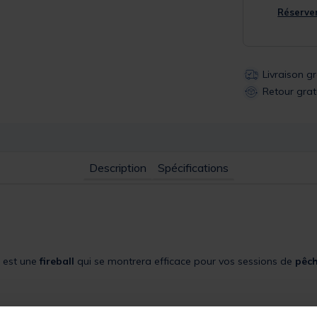
Réserver
Livraison g
Retour grat
Description
Spécifications
est une
fireball
qui se montrera efficace pour vos sessions de
pêch