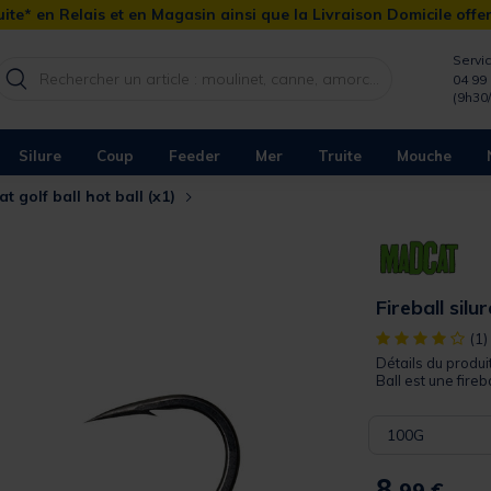
ite* en Relais et en Magasin ainsi que la Livraison Domicile offe
Servic
04 99 
(9h30
Silure
Coup
Feeder
Mer
Truite
Mouche
at golf ball hot ball (x1)
Fireball silu
[object Object]
(1)
Détails du produit
Ball est une fireb
100G
8,