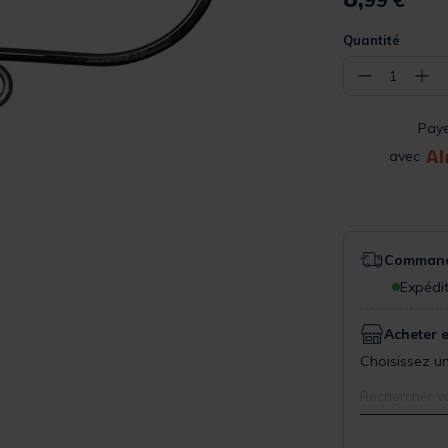
99 €
Quantité
−
+
1
Pay
avec
Commande
Expédit
Acheter 
Choisissez un
Rechercher v