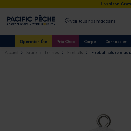
Livraison Gratu
Voir tous nos magasins
Opération Été
Prix Choc
Carpe
Carnassier
Accueil
Silure
Leurres
Fireballs
Fireball silure madc