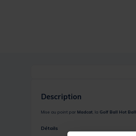
Description
Mise au point par
Madcat
, la
Golf Ball Hot Ball
Détails