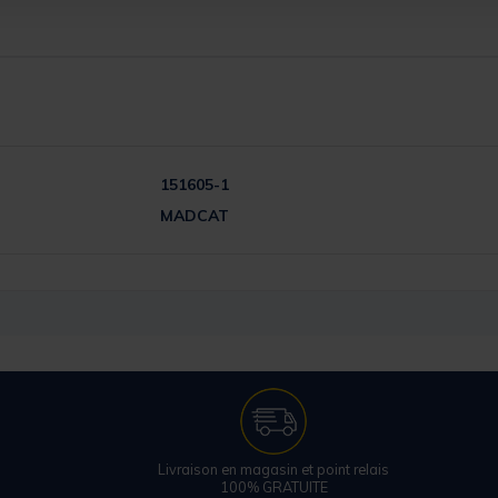
151605-1
MADCAT
Livraison en magasin et point relais
100% GRATUITE