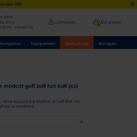
×
rte dès 90€
e client
Connexion
Mon panier
64 20 10
0
/12h30 - 13h30/17h)
Navigation
Equipement
Destockage
Marques
re madcat golf ball hot ball (x1)
 out of 5 Customer Rating
 : Mise au point par Madcat, la Golf Ball Hot
all qui se montrera...