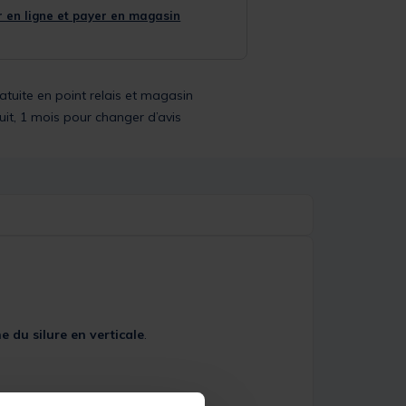
 en ligne et payer en magasin
ratuite en point relais et magasin
uit, 1 mois pour changer d’avis
e du silure en verticale
.