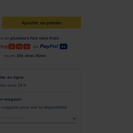
Ajouter au panier
ez en
plusieurs fois sans frais
ou
ou en
10x avec Alma
r en ligne
ion sous 24 h
en magasin
 magasin pour voir la disponibilité
otre magasin