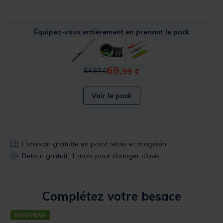
Équipez-vous entièrement en prenant le pack
69,
Price reduced from
to
99 €
84,97 €
Voir le pack
Livraison gratuite en point relais et magasin
Retour gratuit, 1 mois pour changer d’avis
Complétez votre besace
NOUVEAU