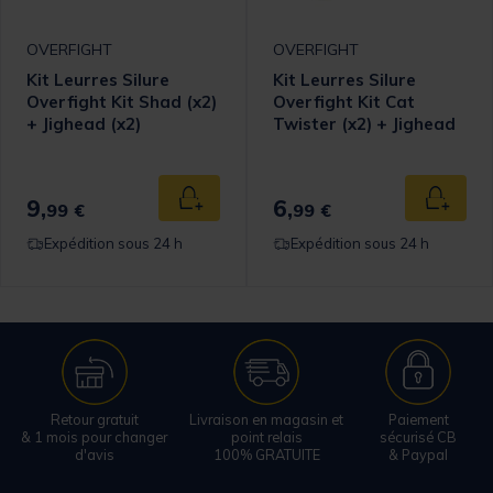
OVERFIGHT
OVERFIGHT
Kit Leurres Silure
Kit Leurres Silure
Overfight Kit Shad (x2)
Overfight Kit Cat
+ Jighead (x2)
Twister (x2) + Jighead
(x2)
9,
6,
Ajouter au panier
Ajouter
99 €
99 €
Expédition sous 24 h
Expédition sous 24 h
Retour gratuit
Livraison en magasin et
Paiement
& 1 mois pour changer
point relais
sécurisé CB
d'avis
100% GRATUITE
& Paypal