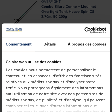
OVERFIGHT
Combo Silure Canne + Moulinet
Overfight Tank Heavy Spin CS
2.70m, 50-200g
59,
Ajouter a
99 €
Consentement
Détails
À propos des cookies
Expédition sous 24 h
Ce site web utilise des cookies.
Les cookies nous permettent de personnaliser le
contenu et les annonces, d'offrir des fonctionnalités
Description
Spécifications
relatives aux médias sociaux et d'analyser notre
trafic. Nous partageons également des informations
sur l'utilisation de notre site avec nos partenaires de
Description & détails
médias sociaux, de publicité et d'analyse, qui peuvent
combiner celles-ci avec d'autres informations que
Description
vous leur avez fournies ou qu'ils ont collectées lors de