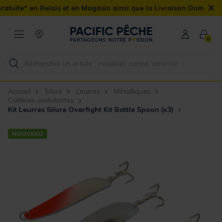
×
ais et en Magasin ainsi que la Livraison Domicile offerte dès 90€
0
Accueil
Silure
Leurres
Métalliques
Cuillères ondulantes
Kit Leurres Silure Overfight Kit Battle Spoon (x3)
NOUVEAU