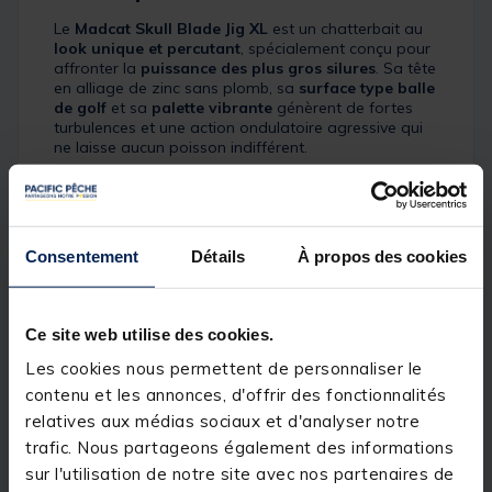
Le
Madcat Skull Blade Jig XL
est un chatterbait au
look unique et percutant
, spécialement conçu pour
affronter la
puissance des plus gros silures
. Sa tête
en alliage de zinc sans plomb, sa
surface type balle
de golf
et sa
palette vibrante
génèrent de fortes
turbulences et une action ondulatoire agressive qui
ne laisse aucun poisson indifférent.
Ce jig allie
robustesse
,
efficacité
et
design travaillé
.
Il est équipé d’un
hameçon Madcat Shad 6X
, ultra-
piquant et extrêmement solide, pour garantir des
ferrages nets et sûrs. Conçu pour les pêches
Consentement
Détails
À propos des cookies
puissantes en verticale ou en lancer/ramener, il est à
la fois technique et redoutable.
Détails
Ce site web utilise des cookies.
Les cookies nous permettent de personnaliser le
Spécialement conçu pour la pêche du silure
contenu et les annonces, d'offrir des fonctionnalités
Action ondulatoire agressive
et très attractive
relatives aux médias sociaux et d'analyser notre
trafic. Nous partageons également des informations
Surface alvéolée type balle de golf
: crée de fortes
vibrations et turbulences
sur l'utilisation de notre site avec nos partenaires de