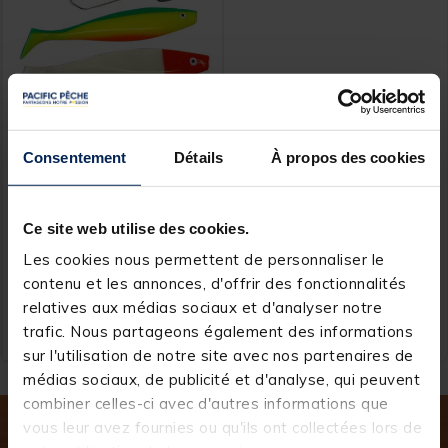
Consentement
Détails
À propos des cookies
OVERFIGHT
Kit Leurres Silure
Overfight Kit Shad (x2) +
Jighead (x2)
Ce site web utilise des cookies.
Les cookies nous permettent de personnaliser le
contenu et les annonces, d'offrir des fonctionnalités
9,
Ajouter au panier
99 €
relatives aux médias sociaux et d'analyser notre
trafic. Nous partageons également des informations
Expédition sous 24 h
sur l'utilisation de notre site avec nos partenaires de
médias sociaux, de publicité et d'analyse, qui peuvent
combiner celles-ci avec d'autres informations que
vous leur avez fournies ou qu'ils ont collectées lors de
Inscrivez-vous à notre newsletter