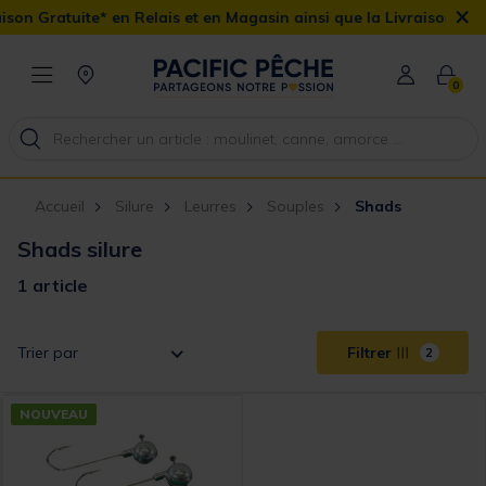
×
son Gratuite* en Relais et en Magasin ainsi que la Livraison Domic
0
Accueil
Silure
Leurres
Souples
Shads
Shads silure
1 article
Trier par
Filtrer
2
NOUVEAU