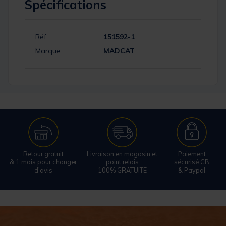
Spécifications
Réf.
151592-1
Marque
MADCAT
Retour gratuit
Livraison en magasin et
Paiement
& 1 mois pour changer
point relais
sécurisé CB
d'avis
100% GRATUITE
& Paypal