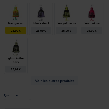
firetiger uv
black devil
fluo yellow uv
fluo pink uv
25,99 €
25,99 €
25,99 €
25,99 €
glow in the
dark
25,99 €
Voir les autres produits
Quantité
−
+
1