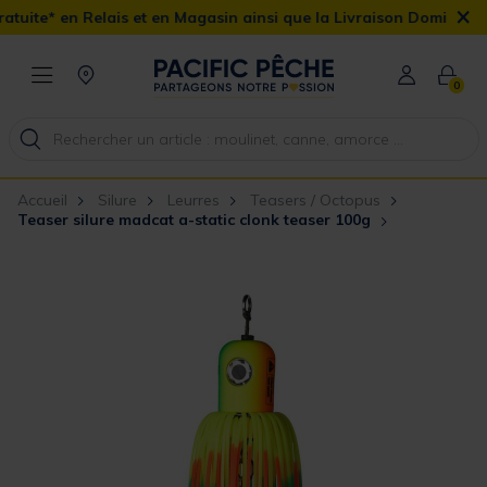
×
ais et en Magasin ainsi que la Livraison Domicile offerte dès 90€
0
Accueil
Silure
Leurres
Teasers / Octopus
Teaser silure madcat a-static clonk teaser 100g