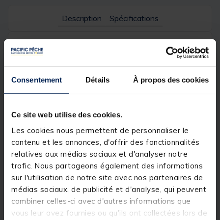
Description
Spécifications
Description & détails
Description
Consentement
Détails
À propos des cookies
Mis au point par
Madcat
, l'
A-Static Clonk Teaser
est
un
teaser
à la conception qualitative qui saura faire
la différence lors de vos sessions de
pêche du silure
Ce site web utilise des cookies.
au clonk
.
Les cookies nous permettent de personnaliser le
Détails
contenu et les annonces, d'offrir des fonctionnalités
Successeur du célèbre Clonk Teaser, le
Madcat A-
relatives aux médias sociaux et d'analyser notre
Static Clonk Teaser
revient dans une version
trafic. Nous partageons également des informations
améliorée qui ravira les amateurs de
pêche au
clonk
! Ce teaser bénéficie désormais de la
sur l'utilisation de notre site avec nos partenaires de
technologie A-Static ; la tête ainsi que les branches
médias sociaux, de publicité et d'analyse, qui peuvent
de l''hameçon triple sont enduites de caoutchouc, à
combiner celles-ci avec d'autres informations que
l'exception des pointes laissées libres pour ne pas
gêner la pénétration dans la gueule des silures. En
vous leur avez fournies ou qu'ils ont collectées lors de
action de pêche, le caoutchouc empêche la