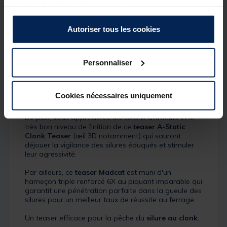
votre utilisation de leurs services.
formation d'électricité statique qui aurait pour effet
d'effrayer les silures.
Autoriser tous les cookies
Très efficace sur les silures actifs, ce
teaser Madcat
A-Static Clonk Teaser
dispose d'une jupe en brins
de silicone sur lesquels se trouvent des perles
Personnaliser
colorées. Lors de l'animation, celles-ci
s'entrechoqueront à la moindre sollicitation que vous
imprimerez. La sonorité ainsi émise saura stimuler
l'agressivité des silures et déclenchera des attaques
Cookies nécessaires uniquement
fulgurantes.
De plus, vous apprécierez les coloris attractifs et le
très bon niveau de finition de ce
teaser A-Static
Clonk Teaser
(œil 3D notamment) qui sauront
déjouer la vigilance des silures éduqués et stimuler
leur agressivité.
Par ailleurs, ce
teaser Madcat
est muni d'un
hameçon triple renforcé 6X au piquant imparable qui
garantit une pénétration parfaite dans la gueule des
silures pour un meilleur taux de réussite au ferrage.
Un teaser efficace pour la pêche du
silure au clonk
.