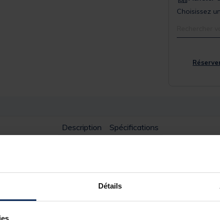
Choisissez un
Rechercher v
Réserver
Description
Spécifications
Détails
çu pour la pêche du silure. Pensé pour renforcer l’attractivité de v
uriosité et l’agressivité des silures. Ses matériaux résistants et sa
ants. Facile à intégrer dans vos montages, le Clonk Teaser Overfigh
ies.
 l’attaque des silures.