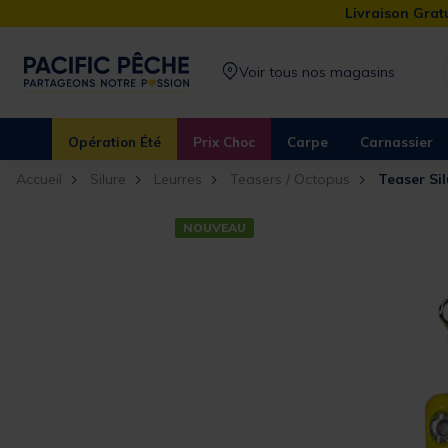
Livraison Gratu
Voir tous nos magasins
Opération Été
Prix Choc
Carpe
Carnassier
Accueil
Silure
Leurres
Teasers / Octopus
Teaser Si
NOUVEAU