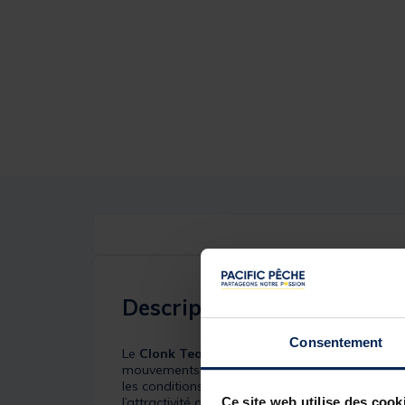
Description
Consentement
Le
Clonk Teaser Overfight
est spécialement con
mouvements dans l’eau capables de stimuler la c
les conditions exigeantes et les combats puiss
Ce site web utilise des cook
l’attractivité de votre présentation et provoquer