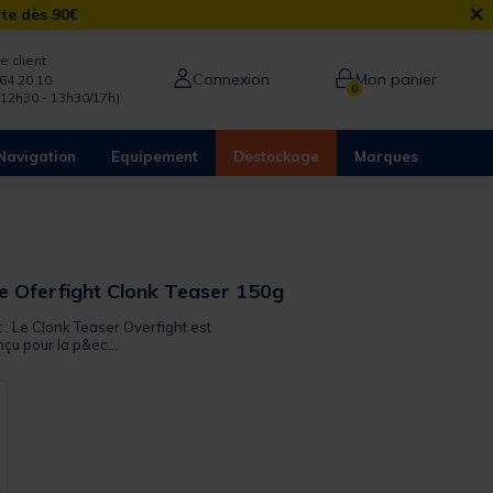
×
rte dès 90€
e client
Connexion
Mon panier
64 20 10
0
/12h30 - 13h30/17h)
Navigation
Equipement
Destockage
Marques
re Oferfight Clonk Teaser 150g
t : Le Clonk Teaser Overfight est
çu pour la p&ec...