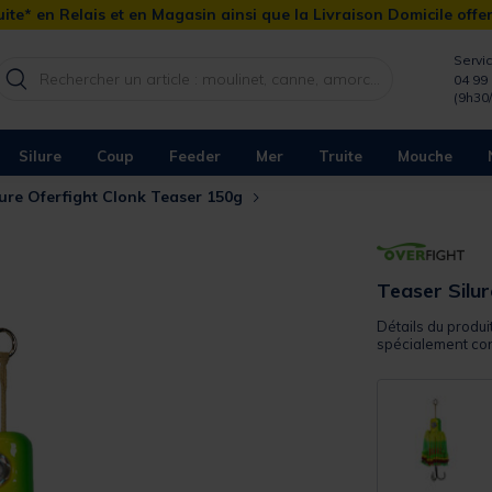
ite* en Relais et en Magasin ainsi que la Livraison Domicile offe
Servic
04 99 
(9h30
Silure
Coup
Feeder
Mer
Truite
Mouche
lure Oferfight Clonk Teaser 150g
Teaser Silu
Détails du produi
spécialement con