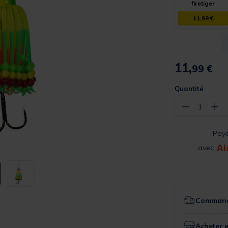
firetiger
11,99 €
11,
99 €
Quantité
−
+
1
Pay
avec
Commande
Acheter 