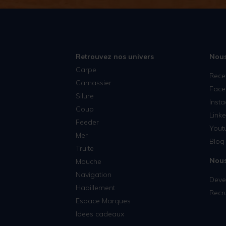
Retrouvez nos univers
Nous
Carpe
Rece
Carnassier
Face
Silure
Inst
Coup
Linke
Feeder
Yout
Mer
Blog 
Truite
Nous
Mouche
Navigation
Deven
Habillement
Recr
Espace Marques
Idees cadeaux