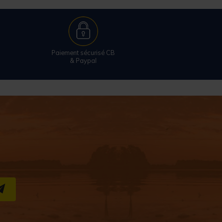
Paiement sécurisé CB
& Paypal
S''INSCRIRE