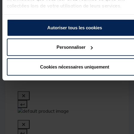
très positif. Nous
collectées lors de votre utilisation de leurs services.
sommes ravis 
d'avoir répondu 
à vos attentes et
de vous compter
Autoriser tous les cookies
parmi nos 
clients. C'est un 
réel plaisir.

L’équipe Pacific 
Personnaliser
Pêche
Cookies nécessaires uniquement
1