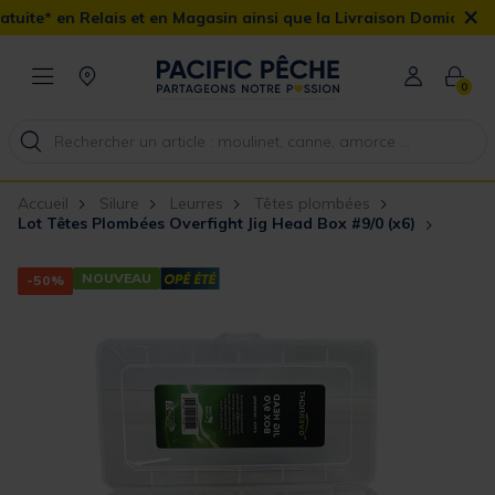
×
s et en Magasin ainsi que la Livraison Domicile offerte dès 90€
0
Accueil
Silure
Leurres
Têtes plombées
Lot Têtes Plombées Overfight Jig Head Box #9/0 (x6)
NOUVEAU
-50%