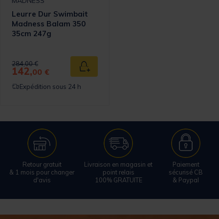
MADNESS
Leurre Dur Swimbait
Madness Balam 350
35cm 247g
Price reduced from
to
284,00 €
142,
Ajouter au panier
00 €
Expédition sous 24 h
Retour gratuit
Livraison en magasin et
Paiement
& 1 mois pour changer
point relais
sécurisé CB
d'avis
100% GRATUITE
& Paypal