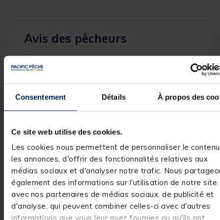
Avis des pêcheurs
5
/
5
Avis vérifié
Produits bien emballés
Consentement
Détails
À propos des coo
Avis du
17/11/2025
, suite
expérience du
18/10/2025
Basé sur
1
avis soumis à un
Albert T.
contrôle
Voir tous les avis sur ce site
Ce site web utilise des cookies.
Utile
(0)
Signaler
Les cookies nous permettent de personnaliser le contenu
5
étoiles
1
les annonces, d'offrir des fonctionnalités relatives aux
4
étoiles
0
Réponse de
médias sociaux et d'analyser notre trafic. Nous partageo
pacificpeche.com
3
étoiles
0
également des informations sur l'utilisation de notre site
Bonjour,

2
étoiles
0
 Nous vous 
avec nos partenaires de médias sociaux, de publicité et
1
étoile
0
remercions pour 
d'analyse, qui peuvent combiner celles-ci avec d'autres
votre 
informations que vous leur avez fournies ou qu'ils ont
commentaire 