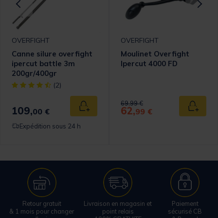
OVERFIGHT
OVERFIGHT
Canne silure overfight
Moulinet Overfight
ipercut battle 3m
Ipercut 4000 FD
200gr/400gr
[object Object] out of 5 Customer Rating
(2)
Price reduced from
to
69,99 €
109,
62,
 au panier
Ajouter au panier
Ajouter
00 €
99 €
Expédition sous 24 h
Retour gratuit
Livraison en magasin et
Paiement
& 1 mois pour changer
point relais
sécurisé CB