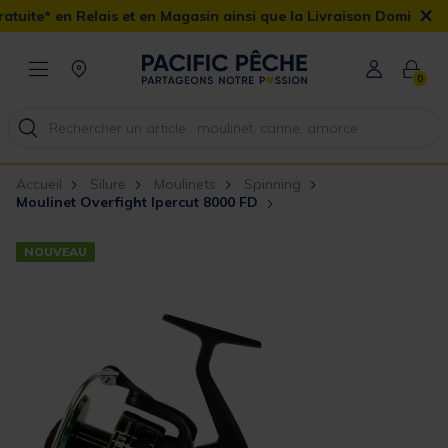
×
s et en Magasin ainsi que la Livraison Domicile offerte dès 90€
0
Accueil
Silure
Moulinets
Spinning
Moulinet Overfight Ipercut 8000 FD
NOUVEAU