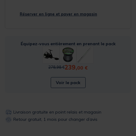
Réserver en ligne et payer en magasin
Équipez-vous entièrement en prenant le pack
239,
Price reduced from
to
00 €
278,98 €
Voir le pack
Livraison gratuite en point relais et magasin
Retour gratuit, 1 mois pour changer d’avis