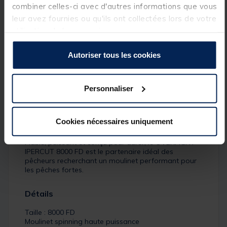
combiner celles-ci avec d'autres informations que vous
Équipé de 7 roulements (6+1) de haute qualité, il
offre une rotation fluide et régulière, garantissant un
leur avez fournies ou qu'ils ont collectées lors de votre
excellent confort d'utilisation. Son ratio de 5.1:1
utilisation de leurs services.
assure un parfait compromis entre puissance et
vitesse de récupération, avec 106 cm de fil récupérés
par tour de manivelle, idéal pour garder un contact
Autoriser tous les cookies
permanent avec le poisson.
Avec un poids de 700 g, le IPERCUT 8000 FD
Personnaliser
bénéficie d'une conception robuste capable de
résister aux fortes sollicitations. Son frein avant
micrométrique permet un réglage précis et
progressif pour maîtriser les combats les plus
Cookies nécessaires uniquement
intenses.
Fiable, puissant et conçu pour durer, le OVERFIGHT
IPERCUT 8000 FD est le partenaire idéal des
pêcheurs recherchant un moulinet performant pour
les pêches fortes.
Détails
Taille : 8000 FD
Moulinet spinning haute puissance