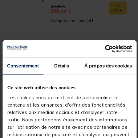
Price reduced from
to
99,99 €
59,
Ajouter a
99 €
Expédition sous 24 h
Description
Spécifications
Consentement
Détails
À propos des cookies
Description & détails
Ce site web utilise des cookies.
Description
Les cookies nous permettent de personnaliser le
contenu et les annonces, d'offrir des fonctionnalités
Le OVERFIGHT IPERCUT 8000 FD est un moulinet
relatives aux médias sociaux et d'analyser notre
puissant conçu pour les pêches les plus exigeantes.
trafic. Nous partageons également des informations
Grâce à sa mécanique robuste et à son frein de 20
kg, il est parfaitement adapté aux combats avec les
sur l'utilisation de notre site avec nos partenaires de
gros poissons, aussi bien en eau douce qu'en mer.
médias sociaux, de publicité et d'analyse, qui peuvent