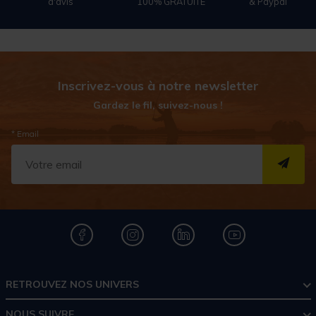
d'avis
100% GRATUITE
& Paypal
Inscrivez-vous à notre newsletter
Gardez le fil, suivez-nous !
* Email
S''I
RETROUVEZ NOS UNIVERS
NOUS SUIVRE