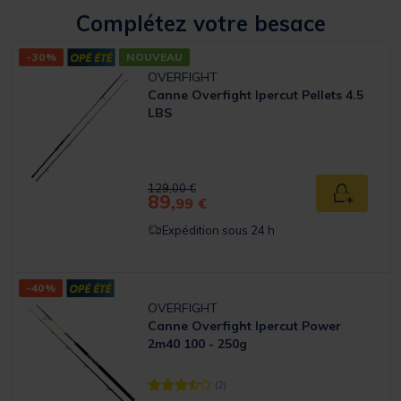
Complétez votre besace
-30%
NOUVEAU
OVERFIGHT
Canne Overfight Ipercut Pellets 4.5
LBS
Price reduced from
to
129,00 €
89,
Ajouter a
99 €
Expédition sous 24 h
-40%
OVERFIGHT
Canne Overfight Ipercut Power
2m40 100 - 250g
(2)
[object Object] out of 5 Customer Rating