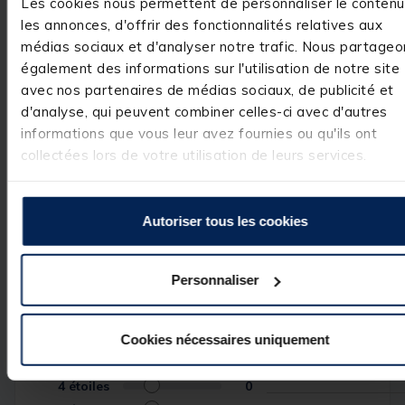
Les cookies nous permettent de personnaliser le contenu
Poids
815g
les annonces, d'offrir des fonctionnalités relatives aux
Ratio
5.3/1
médias sociaux et d'analyser notre trafic. Nous partageo
Recuperation
112cm
également des informations sur l'utilisation de notre site
avec nos partenaires de médias sociaux, de publicité et
d'analyse, qui peuvent combiner celles-ci avec d'autres
informations que vous leur avez fournies ou qu'ils ont
Avis des pêcheurs
collectées lors de votre utilisation de leurs services.
5
/
5
Autoriser tous les cookies
Avis vérifié
Après quelques gros 
spécimens pris aucuns 
Personnaliser
problèmes très fiables
Basé sur
1
avis soumis à un
Avis du
17/09/2023
, suite
contrôle
expérience du
16/08/2023
Voir tous les avis sur ce site
Cookies nécessaires uniquement
Utile
(0)
Signaler
5
étoiles
1
4
étoiles
0