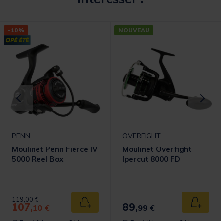
-10%
NOUVEAU
PENN
OVERFIGHT
Moulinet Penn Fierce IV
Moulinet Overfight
5000 Reel Box
Ipercut 8000 FD
Price reduced from
to
119,00 €
107,
89,
 au panier
Ajouter au panier
Ajouter
10 €
99 €