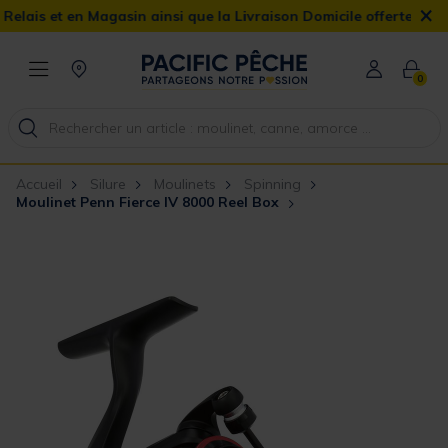
×
 et en Magasin ainsi que la Livraison Domicile offerte dès 90€
0
Accueil
Silure
Moulinets
Spinning
Moulinet Penn Fierce IV 8000 Reel Box