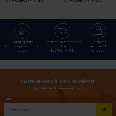
Expédition sous 24 h
Expédition sous 24 h
Retour gratuit
Livraison en magasin et
Paiement
& 1 mois pour changer
point relais
sécurisé CB
d'avis
100% GRATUITE
& Paypal
Inscrivez-vous à notre newsletter
Gardez le fil, suivez-nous !
* Email
S''I