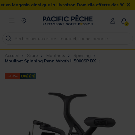
×
asin ainsi que la Livraison Domicile offerte dès 90€
0
Accueil
Silure
Moulinets
Spinning
Moulinet Spinning Penn Wrath II 5000SP BX
-30%