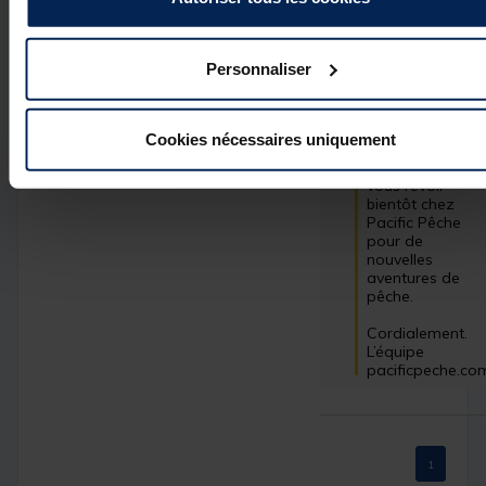
positif ! Nous 
sommes ravis 
que ce moulinet 
d'entrée de 
Personnaliser
gamme ait 
répondu à vos 
attentes. Votre 
satisfaction est 
Cookies nécessaires uniquement
notre priorité, et 
nous espérons 
vous revoir 
bientôt chez 
Pacific Pêche 
pour de 
nouvelles 
aventures de 
pêche.

Cordialement.

L’équipe 
pacificpeche.co
1