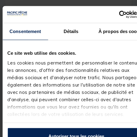
Avis des pêcheurs
Consentement
Détails
À propos des coo
5
/
5
Avis vérifié
tres bon moulinet d ent
Ce site web utilise des cookies.
gamme
Les cookies nous permettent de personnaliser le contenu
Avis du
26/10/2025
, suite
Basé sur
1
avis soumis à un
les annonces, d'offrir des fonctionnalités relatives aux
expérience du
25/09/2025
contrôle
Christophe G.
médias sociaux et d'analyser notre trafic. Nous partageo
Voir tous les avis sur ce site
également des informations sur l'utilisation de notre site
Utile
(0)
Signaler
5
étoiles
1
avec nos partenaires de médias sociaux, de publicité et
4
étoiles
0
d'analyse, qui peuvent combiner celles-ci avec d'autres
Réponse de
3
étoiles
0
informations que vous leur avez fournies ou qu'ils ont
pacificpeche.com
2
étoiles
0
collectées lors de votre utilisation de leurs services.
Bonjour,

1
étoile
0
Merci beaucoup 
pour votre retour
Autoriser tous les cookies