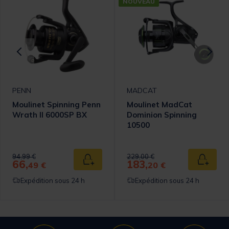
NOUVEAU
PENN
MADCAT
Moulinet Spinning Penn
Moulinet MadCat
Wrath II 6000SP BX
Dominion Spinning
10500
Price reduced from
to
Price reduced from
to
94,99 €
229,00 €
66,
183,
 au panier
Ajouter au panier
Ajouter
49 €
20 €
Expédition sous 24 h
Expédition sous 24 h