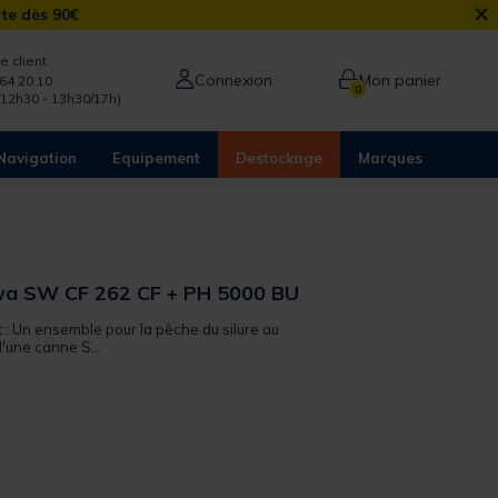
×
rte dès 90€
e client
Connexion
Mon panier
64 20 10
0
/12h30 - 13h30/17h)
Navigation
Equipement
Destockage
Marques
a SW CF 262 CF + PH 5000 BU
t : Un ensemble pour la pêche du silure au
'une canne S...
from