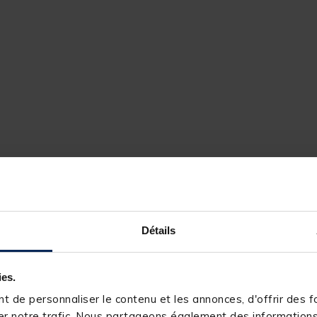
Détails
ies.
241848-1
 de personnaliser le contenu et les annonces, d'offrir des fo
r notre trafic. Nous partageons également des informations s