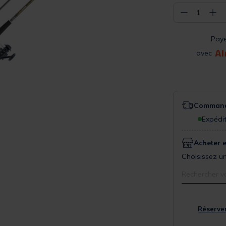
−
+
1
Pay
avec
Commande
Expédit
Acheter 
Choisissez un
Rechercher v
Réserver