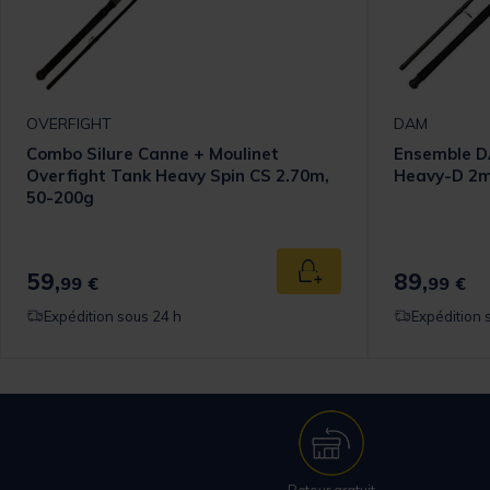
OVERFIGHT
DAM
Combo Silure Canne + Moulinet
Ensemble D
Overfight Tank Heavy Spin CS 2.70m,
Heavy-D 2m
50-200g
59,
89,
 au panier
Ajouter au panier
99 €
99 €
Expédition sous 24 h
Expédition 