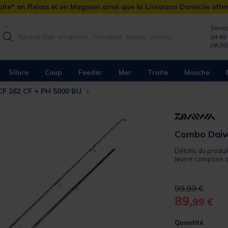
ite* en Relais et en Magasin ainsi que la Livraison Domicile offe
Servic
04 99 
(9h30
Silure
Coup
Feeder
Mer
Truite
Mouche
F 262 CF + PH 5000 BU
Combo Daiw
Détails du produi
leurre composé d
Price reduced 
to
99,99 €
89,
99 €
Quantité