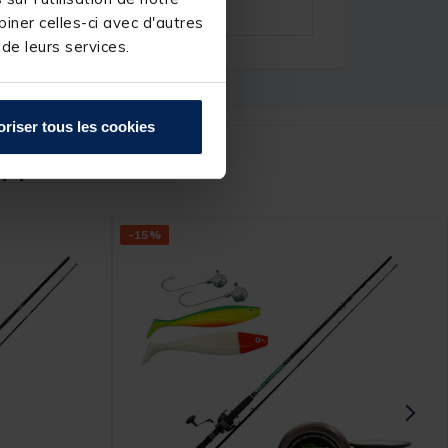
iner celles-ci avec d'autres
 de leurs services.
oriser tous les cookies
r :
-15%