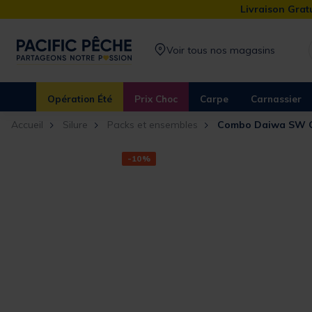
Livraison Gratu
Voir tous nos magasins
Opération Été
Prix Choc
Carpe
Carnassier
Accueil
Silure
Packs et ensembles
Combo Daiwa SW C
-10%