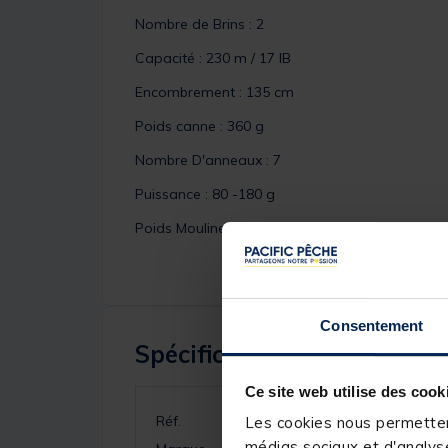
Nombre de Brins : 2
Capacité : 230 m / 17 IB
Encombrement : 135 cm
Poids canne : 360 g
Nombre D'anneaux : 7
Puissance : 80 -180 g
Poids Moulinet : 610 g
Consentement
Spécifications
Ce site web utilise des cook
Réf.
Les cookies nous permettent
médias sociaux et d'analyse