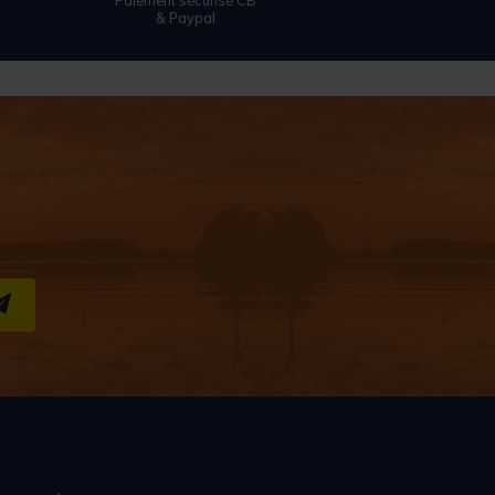
Paiement sécurisé CB
& Paypal
S''INSCRIRE