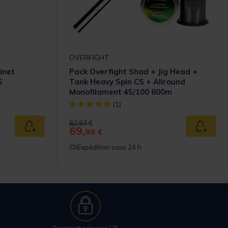
OVERFIGHT
inet
Pack Overfight Shad + Jig Head +
S
Tank Heavy Spin CS + Allround
Monofilament 45/100 600m
omer Rating
[object Object] out of 5 Customer Rating
(1)
Price reduced from
to
82,97 €
69,
Ajouter au panier
Ajouter
99 €
Expédition sous 24 h