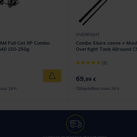
OVERFIGHT
AM Full Cat XP Combo
Combo Silure canne + Moul
40 150-250g
Overfight Tank Allround C
[object Object] out of 5 Cust
(2)
69,
Ajouter au panier
99 €
sous 24 h
Expédition sous 24 h