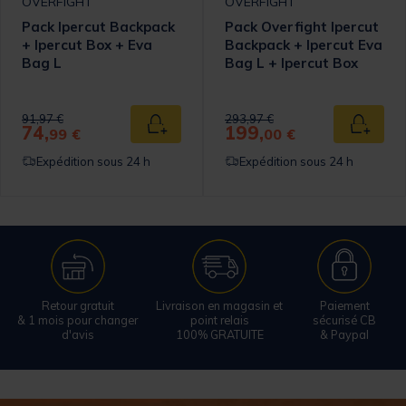
OVERFIGHT
OVERFIGHT
Pack Ipercut Backpack
Pack Overfight Ipercut
+ Ipercut Box + Eva
Backpack + Ipercut Eva
Bag L
Bag L + Ipercut Box
omer Rating
Price reduced from
to
Price reduced from
to
91,97 €
293,97 €
74,
199,
 au panier
Ajouter au panier
Ajouter
99 €
00 €
Expédition sous 24 h
Expédition sous 24 h
Retour gratuit
Livraison en magasin et
Paiement
& 1 mois pour changer
point relais
sécurisé CB
d'avis
100% GRATUITE
& Paypal