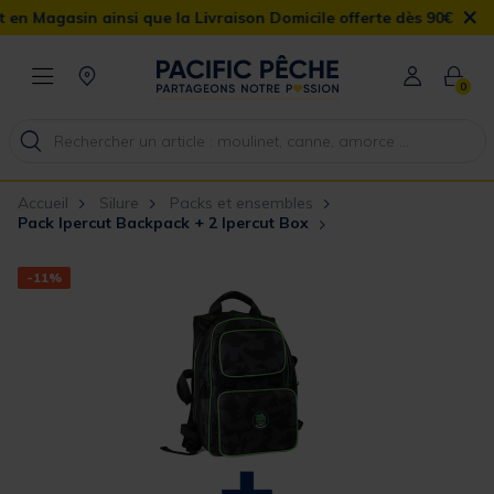
×
asin ainsi que la Livraison Domicile offerte dès 90€
0
Accueil
Silure
Packs et ensembles
Pack Ipercut Backpack + 2 Ipercut Box
-11%