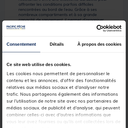
affronter les conditions parfois difficiles
rencontrées au bord de l’eau. Grâce à ses
nombreux compartiments et à sa grande
capacité de rangement, il permet d’organiser
facilement tout le matériel essentiel.
Confortable à porter et pensé pour les longues
sessions de pêche, l’Ipercut Backpack est un
allié fiable pour transporter votre équipement
Consentement
Détails
À propos des cookies
en toute sécurité.
Ce site web utilise des cookies.
Les cookies nous permettent de personnaliser le
contenu et les annonces, d'offrir des fonctionnalités
relatives aux médias sociaux et d'analyser notre
trafic. Nous partageons également des informations
sur l'utilisation de notre site avec nos partenaires de
médias sociaux, de publicité et d'analyse, qui peuvent
combiner celles-ci avec d'autres informations que
vous leur avez fournies ou qu'ils ont collectées lors de