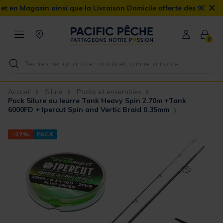
×
gasin ainsi que la Livraison Domicile offerte dès 90€
0
Accueil
Silure
Packs et ensembles
Pack Silure au leurre Tank Heavy Spin 2.70m +Tank
6000FD + Ipercut Spin and Vertic Braid 0.35mm
-27%
PACK