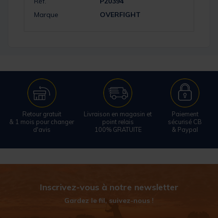
Réf.
P20394
Marque
OVERFIGHT
Retour gratuit
Livraison en magasin et
Paiement
& 1 mois pour changer
point relais
sécurisé CB
d'avis
100% GRATUITE
& Paypal
Inscrivez-vous à notre newsletter
Gardez le fil, suivez-nous !