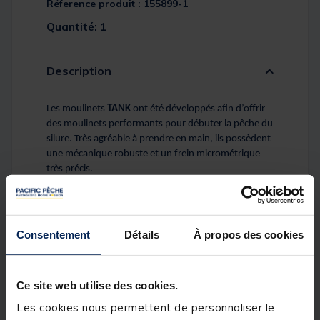
Réference produit : 155899-1
Quantité: 1
Description
Les moulinets
TANK
ont été développés afin d’offrir
des moulinets performants pour débuter la pêche du
silure. Très agréable à prendre en main, ils possèdent
une mécanique robuste et un frein micrométrique
très précis.
La version 6000 est idéale pour la pêche en verticale
ou aux leurres.
Consentement
Détails
À propos des cookies
Ce site web utilise des cookies.
Les cookies nous permettent de personnaliser le