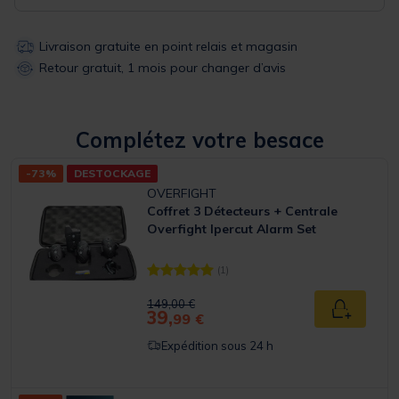
Livraison gratuite en point relais et magasin
Retour gratuit, 1 mois pour changer d’avis
Complétez votre besace
-73%
DESTOCKAGE
OVERFIGHT
Coffret 3 Détecteurs + Centrale
Overfight Ipercut Alarm Set
(1)
[object Object] out of 5 Customer Rating
Price reduced from
to
149,00 €
39,
Ajouter a
99 €
Expédition sous 24 h