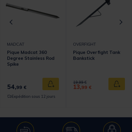
MADCAT
OVERFIGHT
Pique Madcat 360
Pique Overfight Tank
Degree Stainless Rod
Bankstick
Spike
omer Rating
Price reduced from
to
19,99 €
54,
13,
 au panier
Ajouter au panier
Ajouter
99 €
99 €
Expédition sous 12 jours