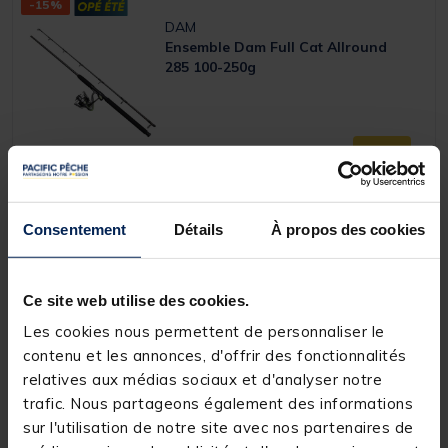
-15%
DAM
Ensemble Dam Full Cat Allround
285 100-250g
Price reduced from
to
99,99 €
84,
Ajouter a
99 €
Expédition sous 24 h
Consentement
Détails
À propos des cookies
-50%
DESTOCKAGE
MITCHELL
Ce site web utilise des cookies.
Ensemble Mitchell Catch Pro
Catfish 2m70 100-300g
Les cookies nous permettent de personnaliser le
contenu et les annonces, d'offrir des fonctionnalités
(1)
relatives aux médias sociaux et d'analyser notre
[object Object] out of 5 Customer Rating
trafic. Nous partageons également des informations
Price reduced from
to
59,99 €
29,
Ajouter a
99 €
sur l'utilisation de notre site avec nos partenaires de