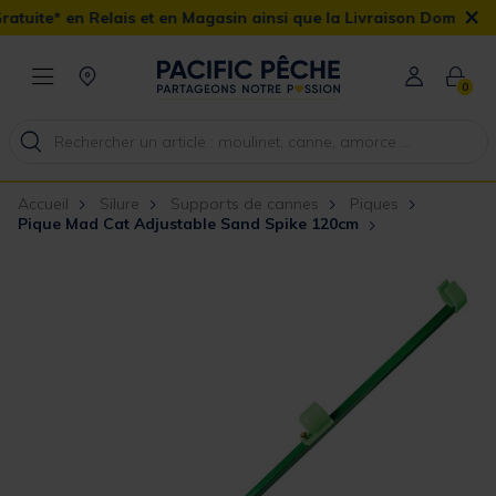
×
is et en Magasin ainsi que la Livraison Domicile offerte dès 90€
0
Accueil
Silure
Supports de cannes
Piques
Pique Mad Cat Adjustable Sand Spike 120cm