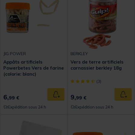
JIG POWER
BERKLEY
Appâts artificiels
Vers de terre artificiels
Powerbetes Vers de farine
carnassier berkley 18g
(colorie: blanc)
[object Object] out of 5 Custom
(3)
6,
9,
Ajouter au panier
Ajout
99 €
99 €
Expédition sous 24 h
Expédition sous 24 h