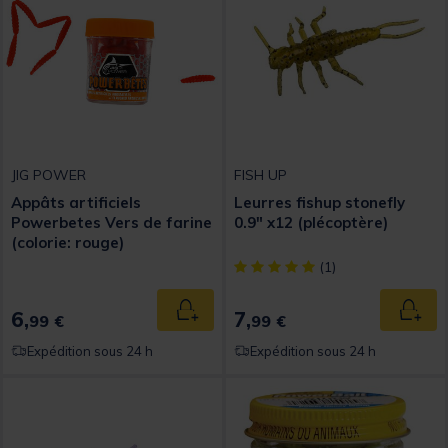
JIG POWER
FISH UP
Appâts artificiels
Leurres fishup stonefly
Powerbetes Vers de farine
0.9" x12 (plécoptère)
(colorie: rouge)
[object Object] out of 5 Custom
(1)
6,
7,
Ajouter au panier
Ajout
99 €
99 €
Expédition sous 24 h
Expédition sous 24 h