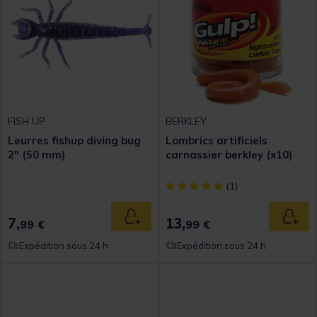
FISH UP
BERKLEY
Leurres fishup diving bug
Lombrics artificiels
2" (50 mm)
carnassier berkley (x10)
[object Object] out of 5 Custom
(1)
7,
13,
Ajouter au panier
Ajout
99 €
99 €
Expédition sous 24 h
Expédition sous 24 h