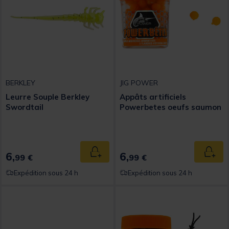
BERKLEY
JIG POWER
Leurre Souple Berkley
Appâts artificiels
Swordtail
Powerbetes oeufs saumon
6,
6,
Ajouter au panier
Ajout
99 €
99 €
Expédition sous 24 h
Expédition sous 24 h