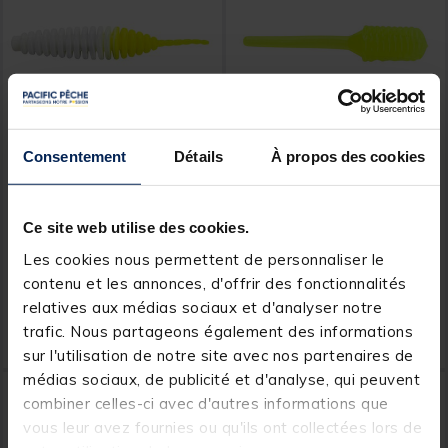
Consentement
Détails
À propos des cookies
FISH UP
BERKLEY
Leurre Souple Fish Up
Leurre Souple Fry Berkley
Tanta (Two Tone) 2.5" (x8)
Ce site web utilise des cookies.
Les cookies nous permettent de personnaliser le
contenu et les annonces, d'offrir des fonctionnalités
relatives aux médias sociaux et d'analyser notre
6,
6,
Ajouter au panier
Ajout
99 €
99 €
trafic. Nous partageons également des informations
Expédition sous 24 h
Expédition sous 24 h
sur l'utilisation de notre site avec nos partenaires de
médias sociaux, de publicité et d'analyse, qui peuvent
combiner celles-ci avec d'autres informations que
vous leur avez fournies ou qu'ils ont collectées lors de