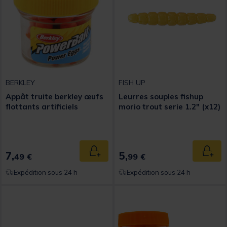
BERKLEY
FISH UP
Appât truite berkley œufs
Leurres souples fishup
flottants artificiels
morio trout serie 1.2" (x12)
7,
5,
Ajouter au panier
Ajout
49 €
99 €
Expédition sous 24 h
Expédition sous 24 h