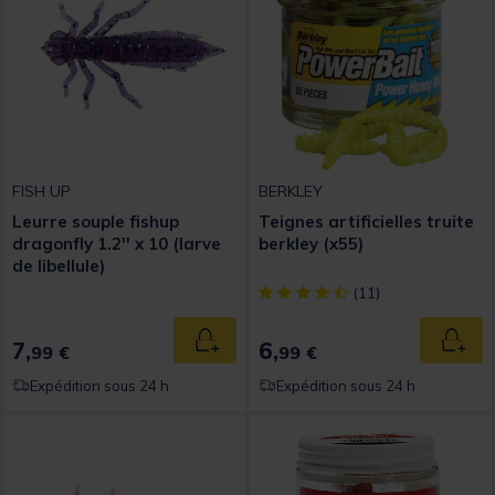
FISH UP
BERKLEY
Leurre souple fishup
Teignes artificielles truite
dragonfly 1.2'' x 10 (larve
berkley (x55)
de libellule)
[object Object] out of 5 Custom
(11)
7,
6,
Ajouter au panier
Ajout
99 €
99 €
Expédition sous 24 h
Expédition sous 24 h