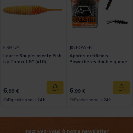
FISH UP
JIG POWER
Leurre Souple Insecte Fish
Appâts artificiels
Up Tanta 1.5" (x10)
Powerbetes double queue
6,
6,
Ajouter au panier
Ajout
99 €
99 €
Expédition sous 24 h
Expédition sous 24 h
Inscrivez-vous à notre newsletter