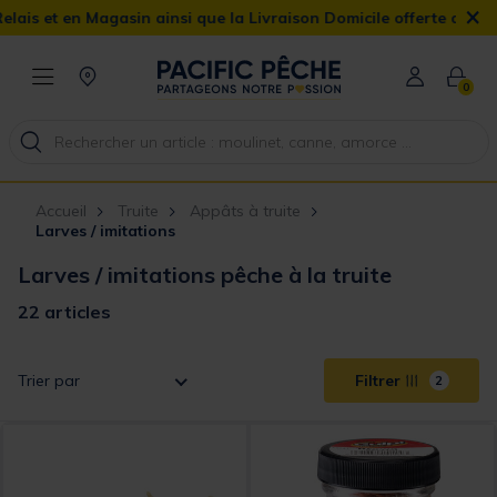
×
n Magasin ainsi que la Livraison Domicile offerte dès 90€
0
Accueil
Truite
Appâts à truite
Larves / imitations
Larves / imitations pêche à la truite
22 articles
Trier par
Filtrer
2