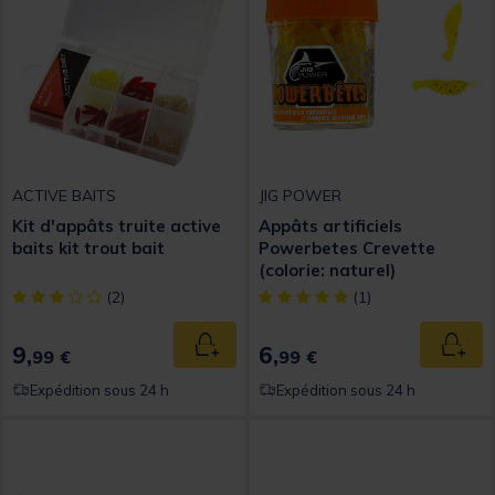
ACTIVE BAITS
JIG POWER
Kit d'appâts truite active
Appâts artificiels
baits kit trout bait
Powerbetes Crevette
(colorie: naturel)
[object Object] out of 5 Customer Rating
[object Object] out of 5 Custom
(2)
(1)
9,
6,
Ajouter au panier
Ajout
99 €
99 €
Expédition sous 24 h
Expédition sous 24 h