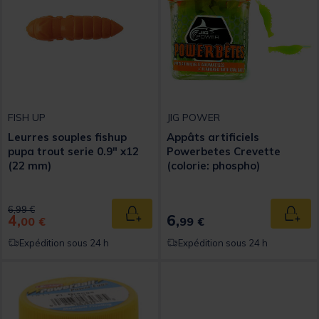
FISH UP
JIG POWER
Leurres souples fishup
Appâts artificiels
pupa trout serie 0.9" x12
Powerbetes Crevette
(22 mm)
(colorie: phospho)
Price reduced from
to
6,99 €
4,
6,
Ajouter au panier
Ajout
00 €
99 €
Expédition sous 24 h
Expédition sous 24 h