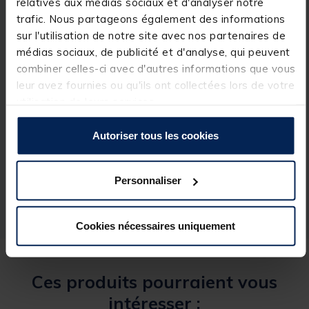
relatives aux médias sociaux et d'analyser notre
Caractéristiques :
trafic. Nous partageons également des informations
sur l'utilisation de notre site avec nos partenaires de
10cm x 9cm x 5.5cm
médias sociaux, de publicité et d'analyse, qui peuvent
combiner celles-ci avec d'autres informations que vous
leur avez fournies ou qu'ils ont collectées lors de votre
utilisation de leurs services.
Spécifications
Autoriser tous les cookies
Réf.
209431-1
Personnaliser
Marque
GARBOLINO
Cookies nécessaires uniquement
Ces produits pourraient vous
intéresser :