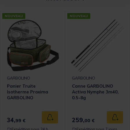
NOUVEAU
NOUVEAU
GARBOLINO
GARBOLINO
Panier Truite
Canne GARBOLINO
Isotherme Proxima
Activa Nymphe 3m40,
GARBOLINO
0.5-8g
34,
259,
Ajouter au panier
Ajouter
99 €
00 €
Expédition sous 24 h
Expédition sous 7 jours