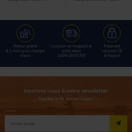
Retour gratuit
Livraison en magasin et
Paiement
& 1 mois pour changer
point relais
sécurisé CB
d'avis
100% GRATUITE
& Paypal
Inscrivez-vous à notre newsletter
Gardez le fil, suivez-nous !
* Email
S''I