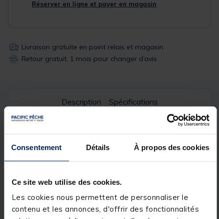
Réserver en ligne et payer en magasin
Livraison gratuite en point relais et magasin
Retour gratuit, 1 mois pour changer d’avis
Description
Spécifications
Description & détails
Consentement
Détails
À propos des cookies
Description
Boite à appât avec double fond perforé pour
Ce site web utilise des cookies.
maintenir ses appâts au sec, se porte à la ceinture
grâce à un clip, fermeture solide.
Les cookies nous permettent de personnaliser le
contenu et les annonces, d'offrir des fonctionnalités
Détails