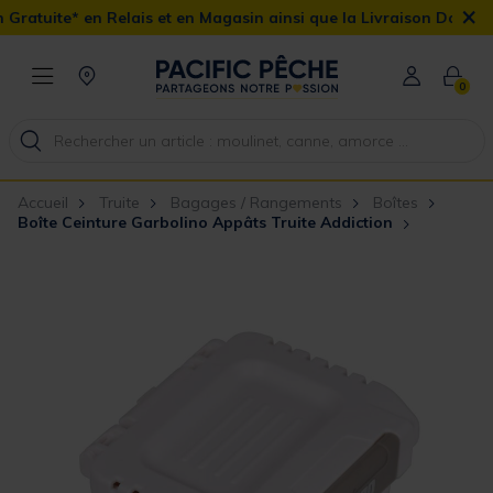
×
Relais et en Magasin ainsi que la Livraison Domicile offerte dès 9
0
Accueil
Truite
Bagages / Rangements
Boîtes
Boîte Ceinture Garbolino Appâts Truite Addiction