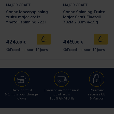
MAJOR CRAFT
MAJOR CRAFT
Canne lancer/spinning
Canne Spinning Truite
truite major craft
Major Craft Finetail
finetail spinning 722 l
782M 2,33m 4-15g
2.18m 2-10g
424,
449,
 au panier
Ajouter au panier
Ajouter
00 €
00 €
Expédition sous 12 jours
Expédition sous 12 jours
Retour gratuit
Livraison en magasin et
Paiement
& 1 mois pour changer
point relais
sécurisé CB
d'avis
100% GRATUITE
& Paypal