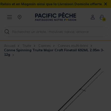
×
et en Magasin ainsi que la Livraison Domicile offerte dès 90€
0
Accueil
Truite
Cannes
Cannes multi-brins
Canne Spinning Truite Major Craft Finetail 692ML 2.05m 3-
12g