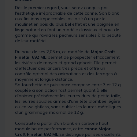
Dès le premier regard, vous serez conquis par
l'esthétique irréprochable de cette canne. Son blank
aux finitions impeccables, associé à un porte-
moulinet en bois du plus bel effet et une poignée en
liège naturel en font un modèle classieux et haut de
gamme qui ravira les pêcheurs sensibles à la beauté
de leur matériel.
Du haut de ses 2,05 m, ce modèle de
Major Craft
Finetail 692 ML
permet de prospecter efficacement
les rivières de moyen et grand gabarit. Elle permet
d'effectuer des lancers très précis et offre un
contrôle optimal des animations et des ferrages à
moyenne et longue distance.
Sa fourchette de puissance comprise entre 3 et 12 g
couplée à son action fast permet quant à elle
d'animer précisément les leurres durs de petite taille,
les leurres souples armés d'une tête plombée légère
ou en weightless, sans oublier les leurres métalliques
d'un grammage maximal de 12 g.
Construite à partir d'un blank en carbone haut
module haute performance, cette
canne Major
Craft Finetail 692 ML
se distingue par ses excellents