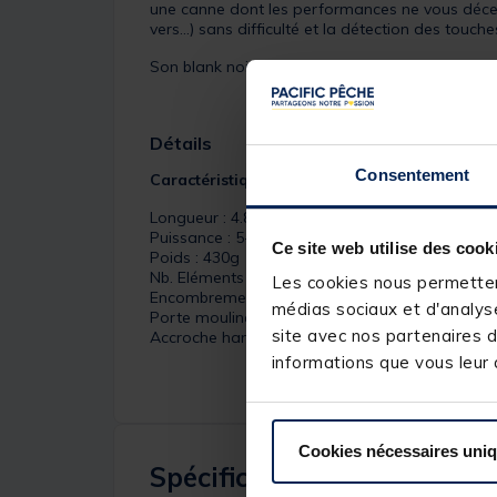
une canne dont les performances ne vous décevr
vers...) sans difficulté et la détection des touc
Son blank noir mat va éviter les reflets du sole
Détails
Consentement
Caractéristiques :
Longueur : 4.80m
Puissance : 5-15g
Ce site web utilise des cook
Poids : 430g
Nb. Eléments : 8
Les cookies nous permettent
Encombrement : 0.90m
médias sociaux et d'analyse
Porte moulinet fixe
site avec nos partenaires d
Accroche hameçon
informations que vous leur a
Cookies nécessaires uni
Spécifications