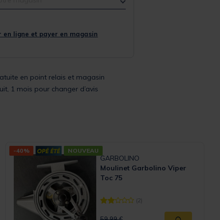
 en ligne et payer en magasin
ratuite en point relais et magasin
uit, 1 mois pour changer d’avis
-40%
NOUVEAU
GARBOLINO
Moulinet Garbolino Viper
Toc 75
(2)
Rating
[object Object] out of 5 Customer Ra
Price reduced from
to
59,99 €