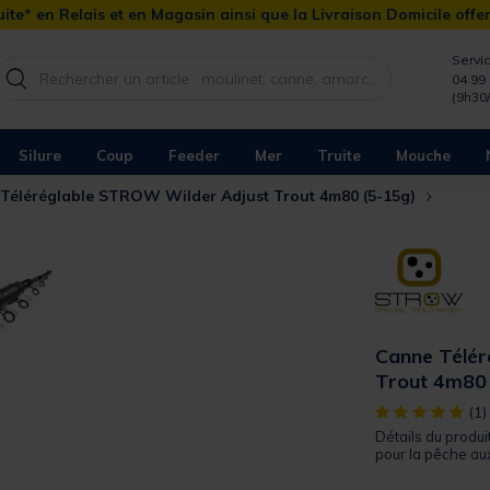
ite* en Relais et en Magasin ainsi que la Livraison Domicile offe
Servic
04 99 
(9h30
Silure
Coup
Feeder
Mer
Truite
Mouche
Téléréglable STROW Wilder Adjust Trout 4m80 (5-15g)
Canne Télér
Trout 4m80 
[object Object]
(1)
Détails du produ
pour la pêche au