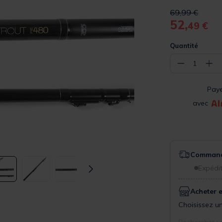
Price reduced 
to
69,99 €
52,
49 €
Quantité
−
+
1
Pay
avec
Commande
Expédit
Acheter 
Choisissez un
Rechercher v