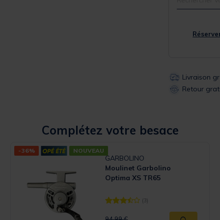
Réserver
Livraison g
Retour grat
Complétez votre besace
-36%
NOUVEAU
GARBOLINO
Moulinet Garbolino
Optima XS TR65
(3)
 Rating
[object Object] out of 5 Customer 
Price reduced from
to
94,99 €