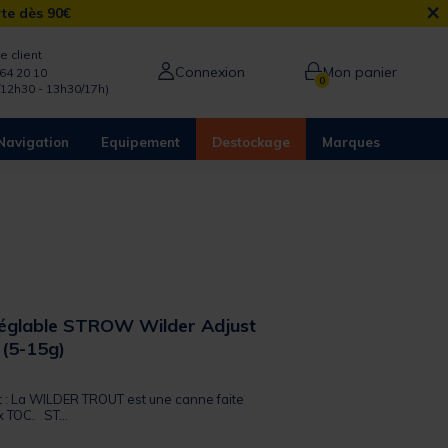
×
rte dès 90€
e client
Connexion
Mon panier
64 20 10
0
/12h30 - 13h30/17h)
Navigation
Equipement
Destockage
Marques
églable STROW Wilder Adjust
(5-15g)
 out of 5 Customer Rating
it : La WILDER TROUT est une canne faite
x TOC. ST...