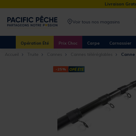
Livraison Gratu
Voir tous nos magasins
Opération Été
Prix Choc
Carpe
Carnassier
Accueil
Truite
Cannes
Cannes téléréglables
Canne 
-25%