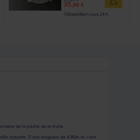
35,
 panier
Ajouter au p
99 €
Expédition sous 24 h
omaine de la pêche de la truite.
s naturels. D’une longueur de 4.80m et, c’est