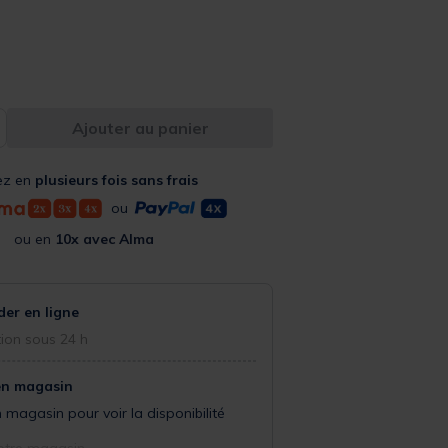
from
Ajouter au panier
ez en
plusieurs fois sans frais
ou
ou en
10x avec Alma
r en ligne
ion sous 24 h
en magasin
 magasin pour voir la disponibilité
otre magasin