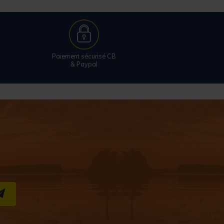
Paiement sécurisé CB
& Paypal
S''INSCRIRE