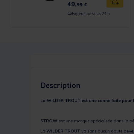
49,
Ajouter a
99 €
Expédition sous 24 h
Description
La WILDER TROUT est une canne faite pour 
STROW
est une marque spécialisée dans la pêc
La
WILDER TROUT
va sans aucun doute deveni