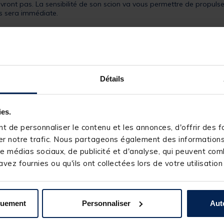
ont pas. La sensibilité de son scion va vous permettre de propulse
hes sera immédiate.
il sur la canne, votre discrétion sera donc maximale. Le porte moulin
Détails
ies.
 de personnaliser le contenu et les annonces, d'offrir des fo
r notre trafic. Nous partageons également des informations s
e médias sociaux, de publicité et d'analyse, qui peuvent comb
vez fournies ou qu'ils ont collectées lors de votre utilisation
quement
Personnaliser
Aut