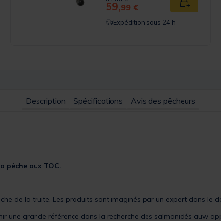
59,
u panier
Ajouter au
99 €
Expédition sous 24 h
Description
Spécifications
Avis des pêcheurs
la pêche aux TOC.
he de la truite. Les produits sont imaginés par un expert dans le d
r une grande référence dans la recherche des salmonidés auw appât