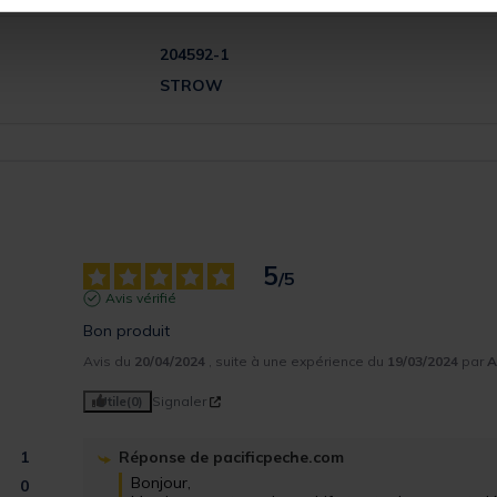
204592-1
STROW
5
/
5
Avis vérifié
Bon produit
Avis du
20/04/2024
, suite à une expérience du
19/03/2024
par
A
Utile
(0)
Signaler
1
Réponse de
pacificpeche.com
Bonjour, 

0