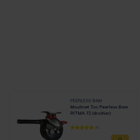
PEERLESS BAM
Moulinet Toc Peerless Bam
RITMA 72 (droitier)
(6)
[object Object] out of 5 Customer