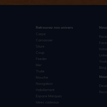
Retrouvez nos univers
Nous
Carpe
Rece
Carnassier
Face
Silure
Inst
Coup
Linke
Feeder
Yout
Mer
Blog 
Truite
Nous
Mouche
Navigation
Deven
Habillement
Recr
Espace Marques
Idees cadeaux