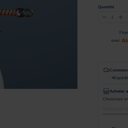
Quantité
−
+
1
Pay
avec
Commande
Expédit
Acheter 
Choisissez un
Rechercher v