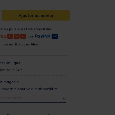
Ajouter au panier
ez en
plusieurs fois sans frais
ou
ou en
10x avec Alma
r en ligne
ion sous 24 h
en magasin
 magasin pour voir la disponibilité
otre magasin