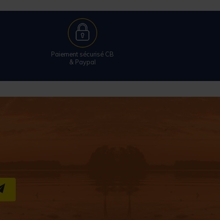
Paiement sécurisé CB
& Paypal
S''INSCRIRE