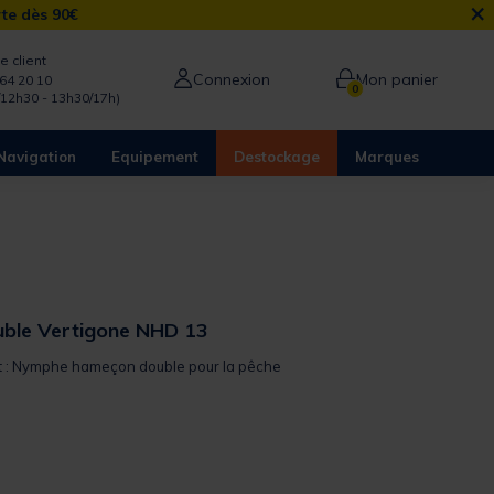
×
rte dès 90€
e client
Connexion
Mon panier
64 20 10
0
/12h30 - 13h30/17h)
Navigation
Equipement
Destockage
Marques
ble Vertigone NHD 13
it : Nymphe hameçon double pour la pêche
from