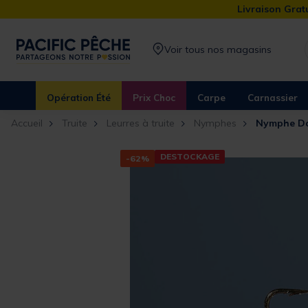
Livraison Gratu
Voir tous nos magasins
Opération Été
Prix Choc
Carpe
Carnassier
Accueil
Truite
Leurres à truite
Nymphes
Nymphe Do
DESTOCKAGE
-62%