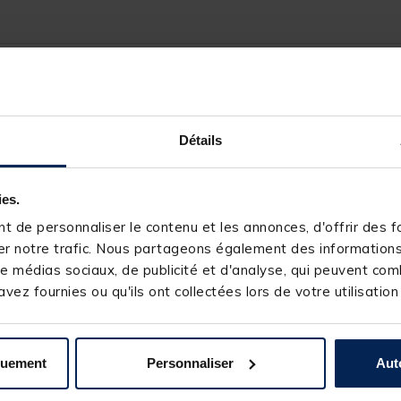
123894-1
VERTIGONE
Détails
ies.
 de personnaliser le contenu et les annonces, d'offrir des fo
s produits pourraient vous intéresse
r notre trafic. Nous partageons également des informations s
e médias sociaux, de publicité et d'analyse, qui peuvent comb
vez fournies ou qu'ils ont collectées lors de votre utilisation
OCKAGE
-62%
DESTOCKAGE
quement
Personnaliser
Aut