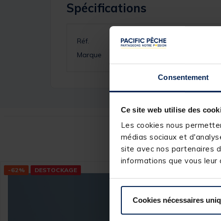
Spécifications
Réf.
Marque
Consentement
Ce site web utilise des cook
Les cookies nous permettent
Ce
médias sociaux et d'analyse
site avec nos partenaires d
informations que vous leur a
-62%
DESTOCKAGE
-62%
DEST
Cookies nécessaires uni