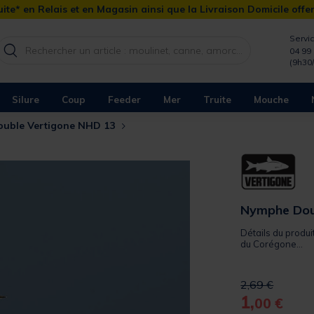
ite* en Relais et en Magasin ainsi que la Livraison Domicile offe
Servic
04 99 
(9h30
Silure
Coup
Feeder
Mer
Truite
Mouche
uble Vertigone NHD 13
Nymphe Dou
Détails du produ
du Corégone...
Price reduced 
to
2,69 €
1,
00 €