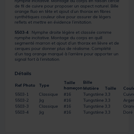
nymphe incitative. Montage du corps en faisan cerclé
de fil de cuivre pour proposer un aspect naturel. Bille
orange fluo en tête et ajout d’un thorax en fibres
synthétiques couleur olive pour assurer de légers
reflets et mettre en évidence l’imitation.
5503-4
: Nymphe droite légère et classée comme
nymphe incitative. Montage du corps en quill
segmenté marron et ajout d’un thorax en lièvre et de
cerques pour donner plus de réalisme. Complété
d’un tag orange marqué à l’arrière pour apporter un
signal fort à l’imitation.
Détails
Bille
Taille
Ref Photo
Type
hameçon
Matière
Taille
Coul
5503-1
Classique
#16
Tungstène
3,3
Cuivr
5503-2
Jig
#16
Tungstène
3,3
Arge
5503-3
Classique
#16
Tungstène
3,3
Oran
5503-4
Jig
#16
Tungstène
3,3
Doré