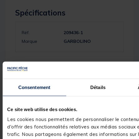
Spécifications
Réf.
209436-1
Marque
GARBOLINO
Ces produits pourraient vous
Consentement
Détails
intéresser :
Ce site web utilise des cookies.
Les cookies nous permettent de personnaliser le contenu
d'offrir des fonctionnalités relatives aux médias sociaux 
trafic. Nous partageons également des informations sur l'