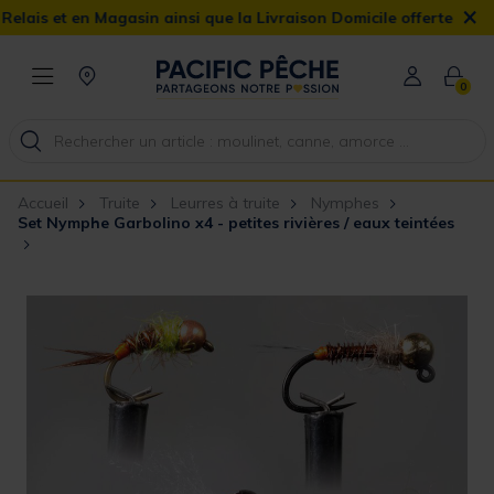
×
 ainsi que la Livraison Domicile offerte dès 90€
0
Accueil
Truite
Leurres à truite
Nymphes
Set Nymphe Garbolino x4 - petites rivières / eaux teintées