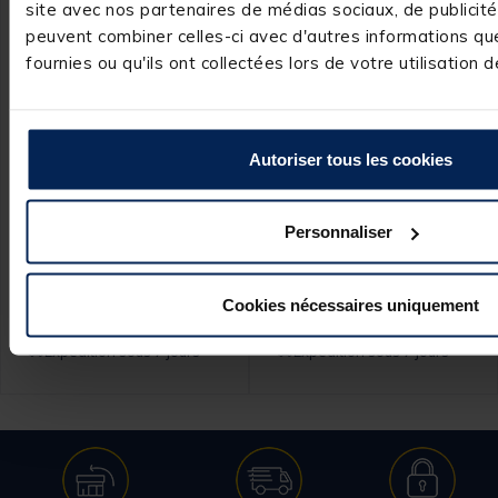
site avec nos partenaires de médias sociaux, de publicité 
peuvent combiner celles-ci avec d'autres informations qu
fournies ou qu'ils ont collectées lors de votre utilisation d
GARBOLINO
GARBOLINO
Autoriser tous les cookies
Set Nymphe Garbolino
Set Nymphe Garbolino
x4 - petites rivières /
x4 - moyennes et
eaux claires
grandes rivières / eaux
Personnaliser
teintées
Cookies nécessaires uniquement
11,
11,
 au panier
Ajouter au panier
Ajouter
99 €
99 €
Expédition sous 7 jours
Expédition sous 7 jours