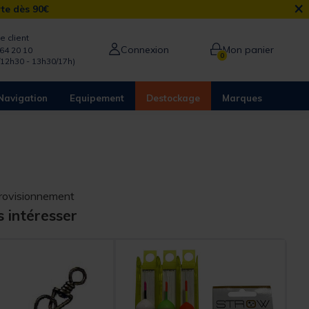
×
rte dès 90€
e client
Connexion
Mon panier
64 20 10
0
/12h30 - 13h30/17h)
Navigation
Equipement
Destockage
Marques
provisionnement
s intéresser