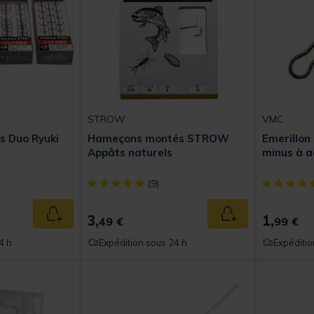
STROW
VMC
s Duo Ryuki
Hameçons montés STROW
Emerillon
Appâts naturels
minus à a
[object Object] out of 5 Customer Rating
[object Obj
(9)
3,
1,
Ajouter au panier
Ajouter au panier
49 €
99 €
4 h
Expédition sous 24 h
Expéditio