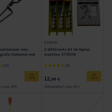
STROW
 carnassier vmc
3 différents kit de lignes
grafe italienne noir
montées STROW
ect] out of 5 Customer Rating
[object Object] out of 5 Customer Rating
(32)
(3)
12,
Ajouter au panier
Ajouter au
99 €
n sous 24 h
Expédition sous 24 h