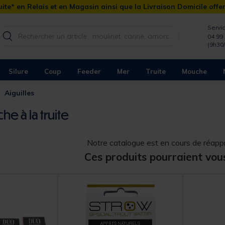
ite* en Relais et en Magasin ainsi que la Livraison Domicile offe
Servic
04 99 
(9h30
Silure
Coup
Feeder
Mer
Truite
Mouche
Aiguilles
he à la truite
Notre catalogue est en cours de réap
Ces produits pourraient vou