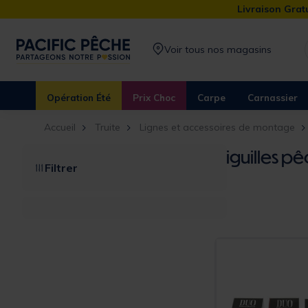
Livraison Gratu
Voir tous nos magasins
Opération Été
Prix Choc
Carpe
Carnassier
Accueil
Truite
Lignes et accessoires de montage
Aiguilles pêc
Filtrer