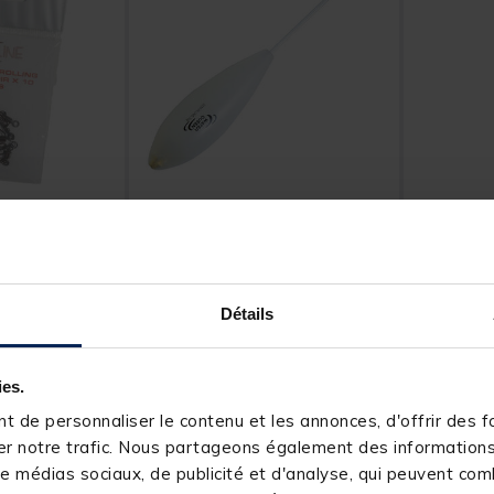
RAGOT
RAGOT
fe carnassier
Bombette carnassier
Bombette
waterqueen opaque flottante
bombarde
(x1)
t of 5 Customer Rating
[object Object] out of 5 Customer Rating
[object Obj
Détails
(2)
4,
6,
Ajouter au panier
Ajouter au panier
99 €
99 €
ies.
4 h
Expédition sous 24 h
Expéditio
 de personnaliser le contenu et les annonces, d'offrir des fo
r notre trafic. Nous partageons également des informations s
e médias sociaux, de publicité et d'analyse, qui peuvent comb