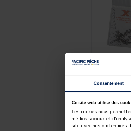
X-LINE
Émerillon à agra
x-line noir (x10)
[object Object] ou
Consentement
(11)
Price reduced from
to
2,49 €
1,
00 €
Ce site web utilise des cook
Expédition sous 2
Les cookies nous permettent
médias sociaux et d'analyse
site avec nos partenaires d