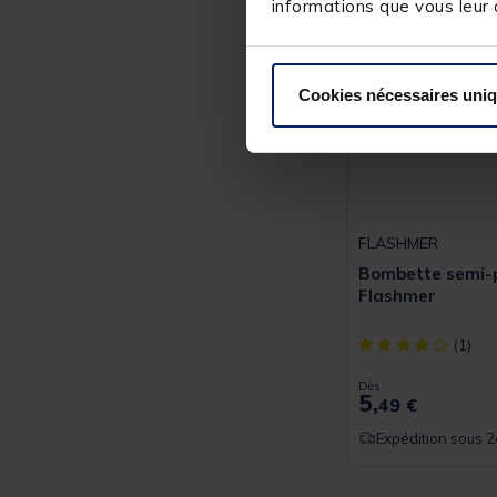
informations que vous leur a
Cookies nécessaires uni
FLASHMER
Bombette semi-
Flashmer
[object Object] ou
(1)
Dès
5,
49 €
Expédition sous 2