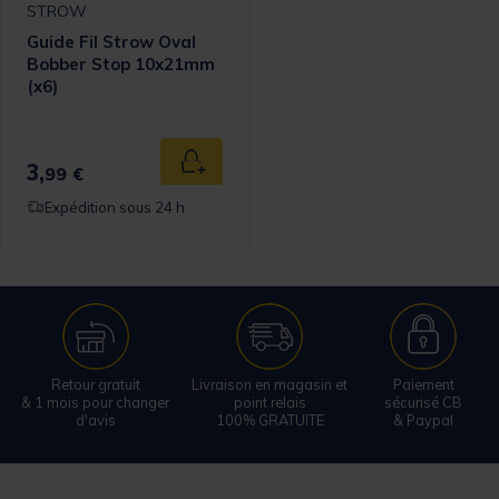
STROW
Guide Fil Strow Oval
Bobber Stop 10x21mm
(x6)
3,
Ajouter au panier
99 €
Expédition sous 24 h
Retour gratuit
Livraison en magasin et
Paiement
& 1 mois pour changer
point relais
sécurisé CB
d'avis
100% GRATUITE
& Paypal