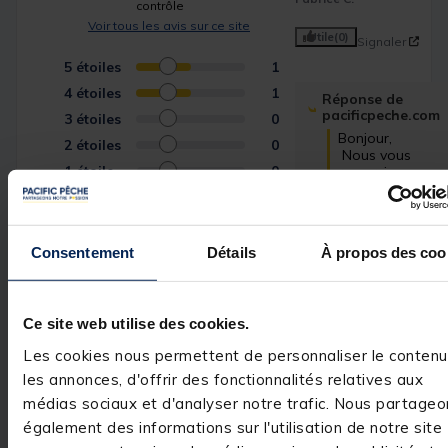
contrôle
Voir tous les avis sur ce site
Utile
(0)
Signaler
5
étoiles
1
4
étoiles
1
Réponse de
pacificpeche.com
3
étoiles
0
Bonjour,

2
étoiles
0
 Nous vous 
1
étoile
0
remercions pour 
votre 
commentaire 
très positif. Nous
sommes ravis 
Consentement
Détails
À propos des coo
d'avoir répondu 
à vos attentes et
de vous compter
parmi nos 
Ce site web utilise des cookies.
clients. C'est un 
réel plaisir.

Les cookies nous permettent de personnaliser le contenu
L’équipe Pacific 
Pêche
les annonces, d'offrir des fonctionnalités relatives aux
médias sociaux et d'analyser notre trafic. Nous partageo
également des informations sur l'utilisation de notre site