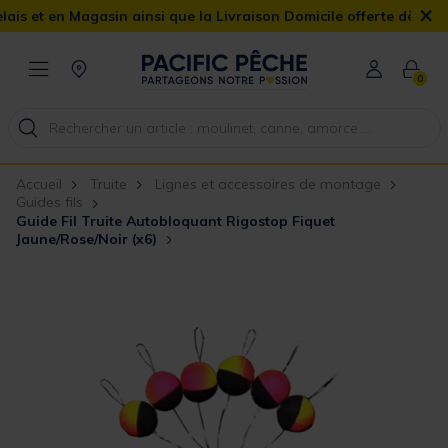
×
n Magasin ainsi que la Livraison Domicile offerte dès 90€
0
Accueil
Truite
Lignes et accessoires de montage
Guides fils
Guide Fil Truite Autobloquant Rigostop Fiquet
Jaune/Rose/Noir (x6)