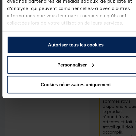
avec nos partenaires de médias sociaux, de publicité et
Avis vérifié
d'analyse, qui peuvent combiner celles-ci avec d'autres
informations que vous leur avez fournies ou qu'ils ont
Fait le taf
collectées lors de votre utilisation de leurs services.
Avis du
04/04/2026
, suite
expérience du
04/03/2026
Enzo B.
Autoriser tous les cookies
Utile
(0)
Signaler
Réponse de
Personnaliser
pacificpeche.com
Bonjour,

Cookies nécessaires uniquement
Merci beaucoup 
pour votre retour
positif ! Nous 
sommes ravis 
d'apprendre que
le produit 
répond à vos 
attentes et fait le
travail qu'il doit 
accomplir. 