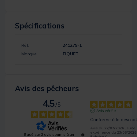
Spécifications
Réf.
241279-1
Marque
FIQUET
Avis des pêcheurs
4.5
/
5
Avis vérifié
Conforme à la descript
Avis du
22/07/2026
, suite
expérience du
23/06/2026
Basé sur
2
avis soumis à un
Fabrice C.