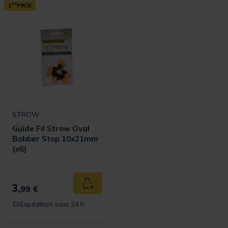
1
ER
PRIX
STROW
Guide Fil Strow Oval
Bobber Stop 10x21mm
(x6)
3,
Ajouter au panier
99 €
Expédition sous 24 h