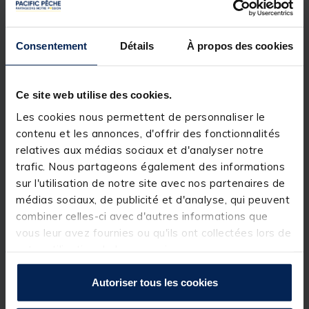
guide fil truite Ripelotte Fiquet Pêche
est
un
indicateur de touche truite
avec antenne que
vous bloquez sur votre ligne afin de détecter avec
précision la moindre touche. Il sert pour la pêche de
Consentement
Détails
À propos des cookies
la
truite au toc
, aux appâts naturels ou à la nymphe
le plus généralement dans des rivières ou
torrents. Les différentes couleurs du
guide fil
Ripelotte
permettent de distinguer facilement le
Ce site web utilise des cookies.
guide fil quelque soit la distance de pêche ou la
Les cookies nous permettent de personnaliser le
luminosité.
Un certain nombre d'ouvrages et de vidéos existent
contenu et les annonces, d'offrir des fonctionnalités
sur le marché afin d'aider les débutants comme les
relatives aux médias sociaux et d'analyser notre
confirmés à se spécialiser dans la fabrication des
trafic. Nous partageons également des informations
montages pour la pêche au toc. Ces aides sont
crées par les grands pêcheurs de truite comme
sur l'utilisation de notre site avec nos partenaires de
Pierre Sempé, Alphonse Arias, Robert Menquet ou
médias sociaux, de publicité et d'analyse, qui peuvent
encore Marc Delacoste.
combiner celles-ci avec d'autres informations que
vous leur avez fournies ou qu'ils ont collectées lors de
Détails
votre utilisation de leurs services.
Caractéristiques :
Pack de 10
Autoriser tous les cookies
Couleurs disponibles :
x5 Jaunes / x5 Oranges