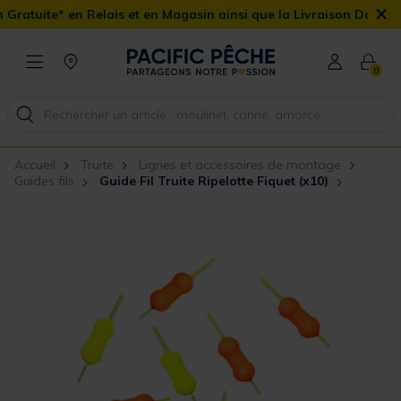
×
elais et en Magasin ainsi que la Livraison Domicile offerte dès 90
0
Accueil
Truite
Lignes et accessoires de montage
Guides fils
Guide Fil Truite Ripelotte Fiquet (x10)