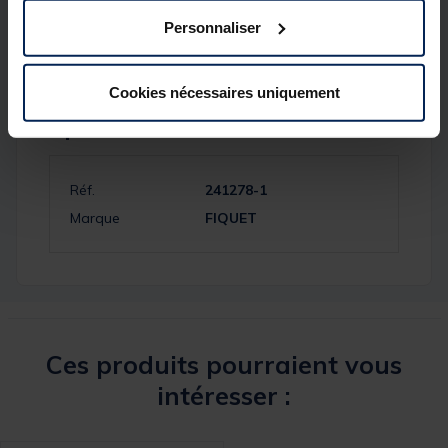
x10 Bicolores Jaune/Orange
Personnaliser
Cookies nécessaires uniquement
Spécifications
Réf.
241278-1
Marque
FIQUET
Ces produits pourraient vous
intéresser :