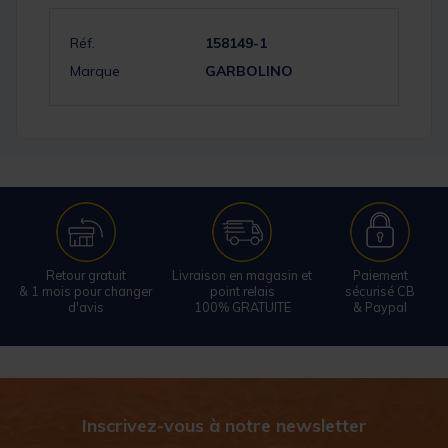
Réf.
158149-1
Marque
GARBOLINO
Retour gratuit
Livraison en magasin et
Paiement
& 1 mois pour changer
point relais
sécurisé CB
d'avis
100% GRATUITE
& Paypal
Inscrivez-vous à notre newsletter