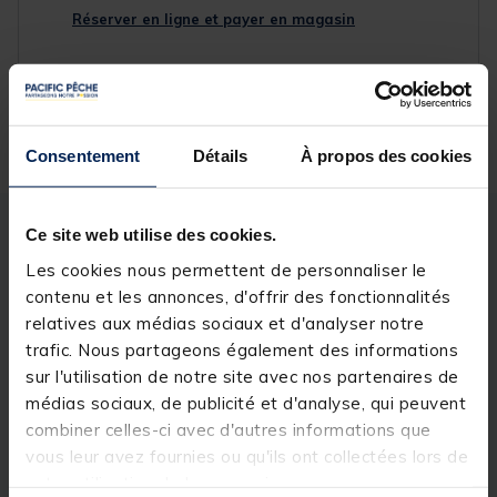
Réserver en ligne et payer en magasin
Livraison gratuite en point relais et magasin
Retour gratuit, 1 mois pour changer d’avis
Consentement
Détails
À propos des cookies
Ce site web utilise des cookies.
Description
Spécifications
Les cookies nous permettent de personnaliser le
contenu et les annonces, d'offrir des fonctionnalités
Description & détails
relatives aux médias sociaux et d'analyser notre
trafic. Nous partageons également des informations
Description
sur l'utilisation de notre site avec nos partenaires de
médias sociaux, de publicité et d'analyse, qui peuvent
Ces nouveaux « guide fils » ou repères de ligne sont
bourrés d’innovations qui améliorent grandement la
combiner celles-ci avec d'autres informations que
pêche. La forme cylindrique est très visible sans avoir
vous leur avez fournies ou qu'ils ont collectées lors de
un volume exagéré, proposées en 3 diamètres pour
votre utilisation de leurs services.
une même longueur, chaque pêcheur trouvera le