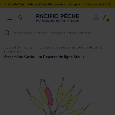
×
 Relais et en Magasin ainsi que la Livraison Domicile offerte dès
0
Accueil
Truite
Lignes et accessoires de montage
Guides fils
Streamline Garbolino Reperes de ligne Stix