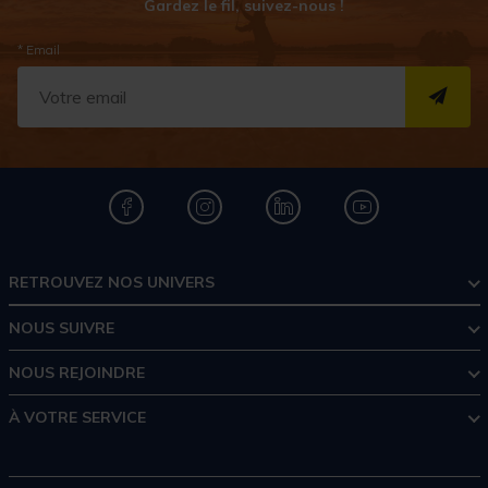
Gardez le fil, suivez-nous !
* Email
S''I
RETROUVEZ NOS UNIVERS
NOUS SUIVRE
NOUS REJOINDRE
À VOTRE SERVICE