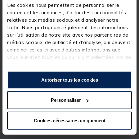
bien maintenir le vairon en place à l'aide du crochet
Les cookies nous permettent de personnaliser le
à pointe d'hameçon qui se fixe derrivère la tête du
vairon. Ce type de
monture à vairon mort manié
contenu et les annonces, d'offrir des fonctionnalités
est apprécié pour la nage qu'elle procure au vairon.
relatives aux médias sociaux et d'analyser notre
trafic. Nous partageons également des informations
Lot de 4 godilles
sur l'utilisation de notre site avec nos partenaires de
Détails
médias sociaux, de publicité et d'analyse, qui peuvent
combiner celles-ci avec d'autres informations que
vous leur avez fournies ou qu'ils ont collectées lors de
votre utilisation de leurs services.
Autoriser tous les cookies
Spécifications
Personnaliser
Réf.
36726-3
Marque
LEMER
Cookies nécessaires uniquement