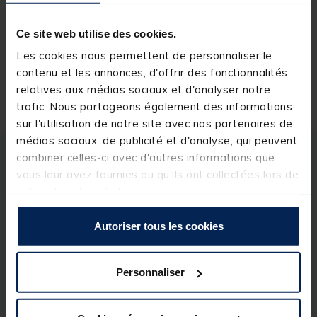
Réserver en ligne et payer en magasin
Ce site web utilise des cookies.
Les cookies nous permettent de personnaliser le
contenu et les annonces, d'offrir des fonctionnalités
Livraison gratuite en point relais et magasin
relatives aux médias sociaux et d'analyser notre
Retour gratuit, 1 mois pour changer d’avis
trafic. Nous partageons également des informations
sur l'utilisation de notre site avec nos partenaires de
médias sociaux, de publicité et d'analyse, qui peuvent
combiner celles-ci avec d'autres informations que
Description
Spécifications
vous leur avez fournies ou qu'ils ont collectées lors de
votre utilisation de leurs services.
Description & détails
Autoriser tous les cookies
Description
Ce plomb doit être placé devant votre poisson mort
Personnaliser
(vairon,...). Avec les différents poids proposé vous
pourrez adapter le poids en fonction du coup à
pêcher.