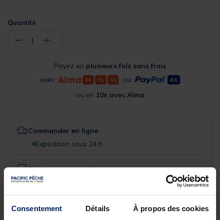
Quantité
−
+
1
Payez en
plusieurs fois sans frais
avec
ou
ou en
10x avec Alma
Commander en ligne
Expédition sous 24 h
Acheter en magasin
Choisissez un magasin pour voir la disponibilité
Rechercher votre magasin
Consentement
Détails
À propos des cookies