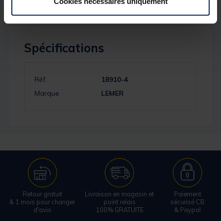
Cookies nécessaires uniquement
Spécifications
Réf.
18910-4
Marque
LEMER
Retour gratuit
Livraison en magasin et
Paiement
& 1 mois pour changer
point relais
sécurisé CB
d'avis
100% GRATUITE
& Paypal