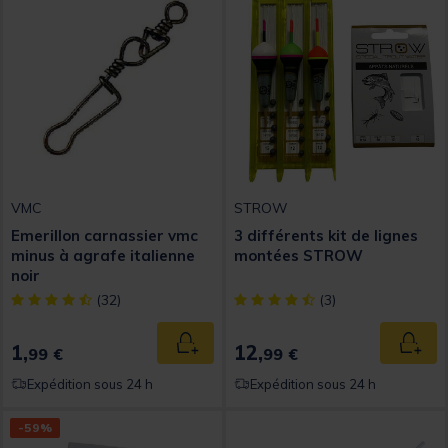
VMC
STROW
Emerillon carnassier vmc
3 différents kit de lignes
minus à agrafe italienne
montées STROW
noir
[object Object] out of 5 Customer Rating
[object Object] out of 5 Custom
(32)
(3)
1,
12,
Ajouter au panier
Ajout
99 €
99 €
Expédition sous 24 h
Expédition sous 24 h
-59%