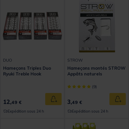
DUO
STROW
Hameçons Triples Duo
Hameçons montés STROW
Ryuki Treble Hook
Appâts naturels
[object Object] out of 5 Custom
(9)
12,
3,
Ajouter au panier
Ajout
49 €
49 €
Expédition sous 24 h
Expédition sous 24 h