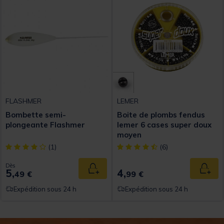
FLASHMER
LEMER
Bombette semi-
Boite de plombs fendus
plongeante Flashmer
lemer 6 cases super doux
moyen
[object Object] out of 5 Customer Rating
[object Object] out of 5 Custom
(1)
(6)
Dès
5,
4,
Ajouter au panier
Ajout
49 €
99 €
Expédition sous 24 h
Expédition sous 24 h