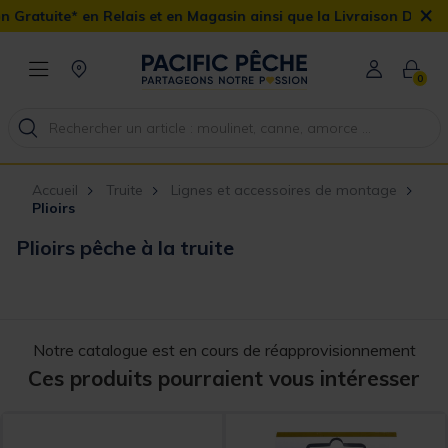
×
Relais et en Magasin ainsi que la Livraison Domicile offerte dès 
0
Accueil
Truite
Lignes et accessoires de montage
Plioirs
Plioirs pêche à la truite
Notre catalogue est en cours de réapprovisionnement
Ces produits pourraient vous intéresser