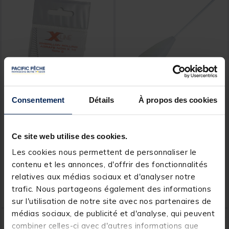
Consentement
Détails
À propos des cookies
X-LINE
RAGOT
Émerillon à agrafe
Bombette carnassier
carnassier x-line noir (x10)
waterqueen opaque
Ce site web utilise des cookies.
flottante (x1)
[object Object] out of 5 Customer Rating
[object Object] out of 5 Custom
Les cookies nous permettent de personnaliser le
(11)
(2)
contenu et les annonces, d'offrir des fonctionnalités
Price reduced from
to
2,49 €
relatives aux médias sociaux et d'analyser notre
1,
4,
Ajouter au panier
Ajout
00 €
99 €
trafic. Nous partageons également des informations
Expédition sous 24 h
Expédition sous 24 h
sur l'utilisation de notre site avec nos partenaires de
médias sociaux, de publicité et d'analyse, qui peuvent
combiner celles-ci avec d'autres informations que