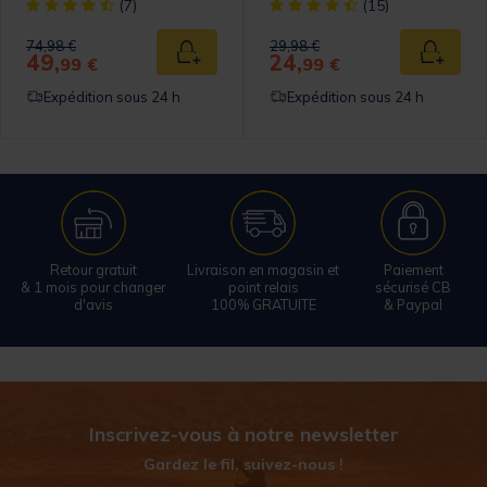
omer Rating
[object Object] out of 5 Customer Rating
[object Object] out of 5 Cust
(7)
(15)
Price reduced from
to
Price reduced from
to
74,98 €
29,98 €
49,
24,
 au panier
Ajouter au panier
Ajouter
99 €
99 €
Expédition sous 24 h
Expédition sous 24 h
Retour gratuit
Livraison en magasin et
Paiement
& 1 mois pour changer
point relais
sécurisé CB
d'avis
100% GRATUITE
& Paypal
Inscrivez-vous à notre newsletter
Gardez le fil, suivez-nous !