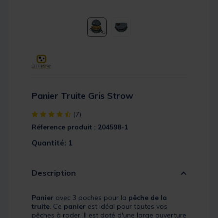
Panier Truite Gris Strow
[object Object] out of 5 Customer Rating
(7)
Réference produit : 204598-1
Quantité: 1
Description
Panier
avec 3 poches pour la
pêche de la
truite
. Ce
panier
est idéal pour toutes vos
pêches à roder. Il est doté d'une large ouverture