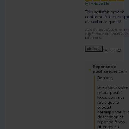
Avis vérifié
Très satisfait produit 
conforme à la descripti
d'excellente qualité.
Avis du
16/06/2025
, suite
expérience du
12/05/2025
Laurent S.
Utile
(0)
Signaler
Réponse de
pacificpeche.com
Bonjour,

Merci pour votre 
retour positif. 
Nous sommes 
ravis que le 
produit 
corresponde à la
description et 
réponde à vos 
attentes en 