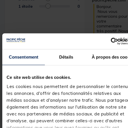
pacificpeche.com
1
étoile
0
Bonjour,

 Nous vous 
remercions pour 
votre 
commentaire 
très positif. Nous
sommes ravis 
d'avoir répondu 
à vos attentes et
de vous compter
parmi nos 
Consentement
Détails
À propos des coo
clients. C'est un 
réel plaisir.

L’équipe Pacific 
Pêche
Ce site web utilise des cookies.
Les cookies nous permettent de personnaliser le contenu
les annonces, d'offrir des fonctionnalités relatives aux
médias sociaux et d'analyser notre trafic. Nous partageo
Avis vérifié
également des informations sur l'utilisation de notre site
Impeccable. Conforme à
avec nos partenaires de médias sociaux, de publicité et
commande.
d'analyse, qui peuvent combiner celles-ci avec d'autres
Avis du
31/05/2026
, suite
informations que vous leur avez fournies ou qu'ils ont
expérience du
29/04/2026