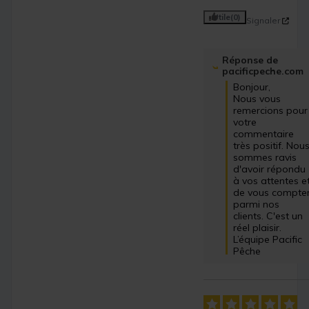
Utile
(0)
Signaler
Réponse de
pacificpeche.com
Bonjour,

Nous vous 
remercions pour 
votre 
commentaire 
très positif. Nous
sommes ravis 
d'avoir répondu 
à vos attentes et
de vous compter
parmi nos 
clients. C'est un 
réel plaisir.

L’équipe Pacific 
Pêche