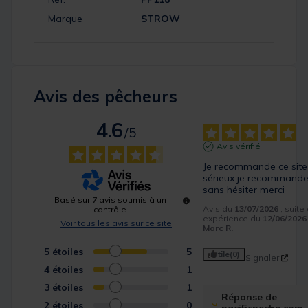
Marque
STROW
Avis des pêcheurs
4.6
/
5
Avis vérifié
Je recommande ce site 
sérieux je recommander
sans hésiter merci
Basé sur
7
avis soumis à un
Avis du
13/07/2026
, suite
contrôle
expérience du
12/06/2026
Voir tous les avis sur ce site
Marc R.
5
étoiles
5
Utile
(0)
Signaler
4
étoiles
1
3
étoiles
1
Réponse de
2
étoiles
0