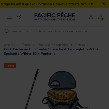
×
 que la Livraison Domicile offerte dès 90€
0
Accueil
Truite
Packs & ensembles
Packs
Pack Pêche au toc Combo Strow First Télereglable 400 +
Épuisette Wilder 80 + Panier
-36%