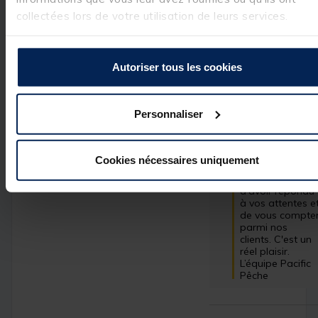
Denis F.
collectées lors de votre utilisation de leurs services.
Utile
(0)
Signaler
Autoriser tous les cookies
Réponse de
pacificpeche.com
Bonjour,

Personnaliser
 Nous vous 
remercions pour 
votre 
commentaire 
Cookies nécessaires uniquement
très positif. Nous
sommes ravis 
d'avoir répondu 
à vos attentes et
de vous compter
parmi nos 
clients. C'est un 
réel plaisir.

L’équipe Pacific 
Pêche