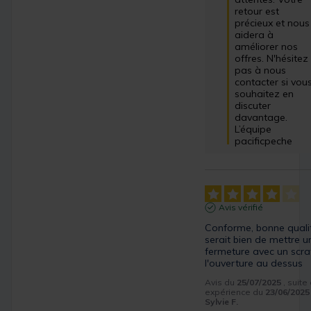
retour est 
précieux et nous 
aidera à 
améliorer nos 
offres. N'hésitez 
pas à nous 
contacter si vous
souhaitez en 
discuter 
davantage.

L’équipe 
pacificpeche
Avis vérifié
Conforme, bonne qualit
serait bien de mettre un
fermeture avec un scrat
l'ouverture au dessus
Avis du
25/07/2025
, suite
expérience du
23/06/2025
Sylvie F.