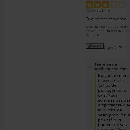
Avis vérifié
Qualité tres moyenne
Avis du
10/05/2026
, suite
expérience du
09/04/2026
Bruno A.
Utile
(0)
Signaler
Réponse de
pacificpeche.com
Bonjour et merci 
d'avoir pris le 
temps de 
partager votre 
avis. Nous 
sommes désolés
d'apprendre que
la qualité de 
votre produit n'a
pas été à la 
hauteur de vos 
attentes. Votre 