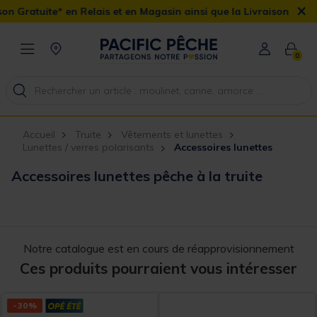
×
n Relais et en Magasin ainsi que la Livraison Domicile offerte dès
0
Accueil
Truite
Vêtements et lunettes
Lunettes / verres polarisants
Accessoires lunettes
Accessoires lunettes pêche à la truite
Notre catalogue est en cours de réapprovisionnement
Ces produits pourraient vous intéresser
-30%