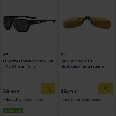
JMC
JMC
Lunettes Polarisantes JMC
Clip jmc verre f3
TAC Stream Gris
photochromique jaune
29,
39,
Ajouter au panier
Ajout
99 €
99 €
Expédition sous 7 jours
Expédition sous 7 jours
NOUVEAU