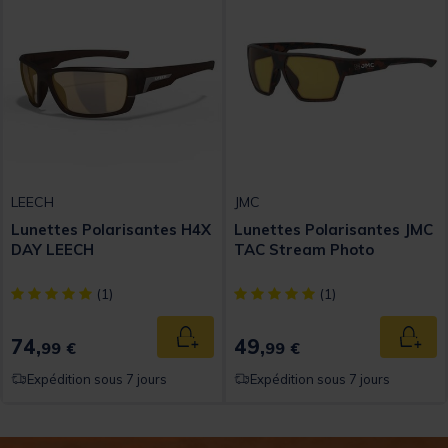
LEECH
JMC
Lunettes Polarisantes H4X
Lunettes Polarisantes JMC
DAY LEECH
TAC Stream Photo
[object Object] out of 5 Customer Rating
[object Object] out of 5 Custom
(1)
(1)
74,
49,
Ajouter au panier
Ajout
99 €
99 €
Expédition sous 7 jours
Expédition sous 7 jours