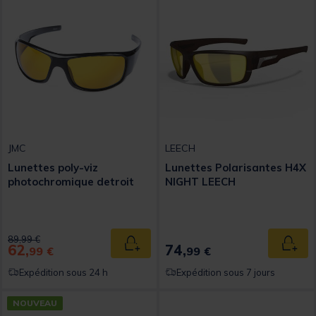
JMC
LEECH
Lunettes poly-viz
Lunettes Polarisantes H4X
photochromique detroit
NIGHT LEECH
Price reduced from
to
89,99 €
62,
74,
Ajouter au panier
Ajout
99 €
99 €
Expédition sous 24 h
Expédition sous 7 jours
NOUVEAU