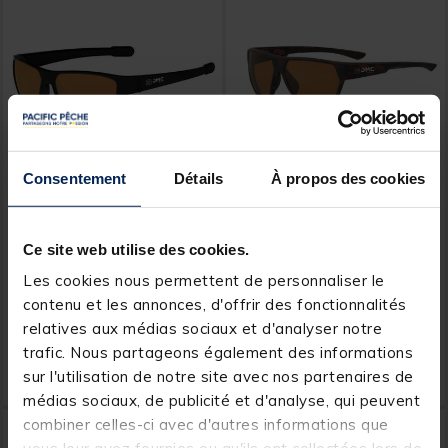
Consentement
Détails
À propos des cookies
JMC
JMC
Lunettes Polarisantes JMC
Lunettes Polarisantes JMC
Ce site web utilise des cookies.
TAC Style Ambre
TAC Stream Ambre
Les cookies nous permettent de personnaliser le
contenu et les annonces, d'offrir des fonctionnalités
relatives aux médias sociaux et d'analyser notre
29,
29,
Ajouter au panier
Ajout
99 €
99 €
trafic. Nous partageons également des informations
sur l'utilisation de notre site avec nos partenaires de
Expédition sous 7 jours
Expédition sous 7 jours
médias sociaux, de publicité et d'analyse, qui peuvent
combiner celles-ci avec d'autres informations que