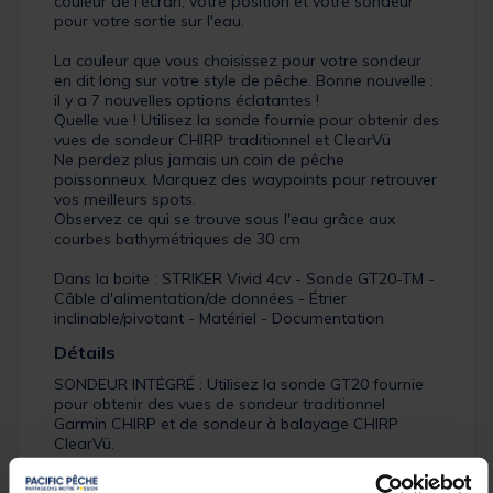
couleur de l'écran, votre position et votre sondeur
pour votre sortie sur l'eau.
La couleur que vous choisissez pour votre sondeur
en dit long sur votre style de pêche. Bonne nouvelle :
il y a 7 nouvelles options éclatantes !
Quelle vue ! Utilisez la sonde fournie pour obtenir des
vues de sondeur CHIRP traditionnel et ClearVü
Ne perdez plus jamais un coin de pêche
poissonneux. Marquez des waypoints pour retrouver
vos meilleurs spots.
Observez ce qui se trouve sous l'eau grâce aux
courbes bathymétriques de 30 cm
Dans la boite : STRIKER Vivid 4cv - Sonde GT20-TM -
Câble d'alimentation/de données - Étrier
inclinable/pivotant - Matériel - Documentation
Détails
SONDEUR INTÉGRÉ : Utilisez la sonde GT20 fournie
pour obtenir des vues de sondeur traditionnel
Garmin CHIRP et de sondeur à balayage CHIRP
ClearVü.
MARQUAGE DES WAYPOINTS : Pour attraper
davantage de poissons, vous devez savoir où les