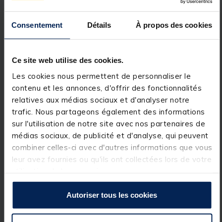
poissons mordent. Utilisez le marquage de
waypoints pour retrouver facilement le chemin du
retour.
Consentement
Détails
À propos des cookies
GPS HAUTE SENSIBILITÉ : Planifiez et créez des
routes, puis affichez la vitesse de votre bateau sur
votre sondeur grâce au GPS haute sensibilité.
QUICKDRAW CONTOURS : Vous connaissez mieux
Ce site web utilise des cookies.
que quiconque les eaux où vous pêchez. Avec le
Les cookies nous permettent de personnaliser le
sondeur STRIKER Vivid 4cv, vous pouvez stocker
jusqu'à 8 000 km2 de cartes avec courbes
contenu et les annonces, d'offrir des fonctionnalités
bathymétriques de 30 cm (1 pi).
relatives aux médias sociaux et d'analyser notre
trafic. Nous partageons également des informations
sur l'utilisation de notre site avec nos partenaires de
médias sociaux, de publicité et d'analyse, qui peuvent
combiner celles-ci avec d'autres informations que vous
leur avez fournies ou qu'ils ont collectées lors de votre
Taille de l'écran : 4 pouces
utilisation de leurs services.
Type de sonde : SONDES CLEARVÜ ET CHIRP
TRADITIONNELLE
Autoriser tous les cookies
Dimensions physiques : 9,8 x 17,4 x 4,5 cm
Définition d'écran (largeur par hauteur) : 272 x