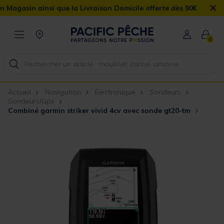
×
 ainsi que la Livraison Domicile offerte dès 90€
0
Accueil
Navigation
Électronique
Sondeurs
Sondeurs/Gps
Combiné garmin striker vivid 4cv avec sonde gt20-tm