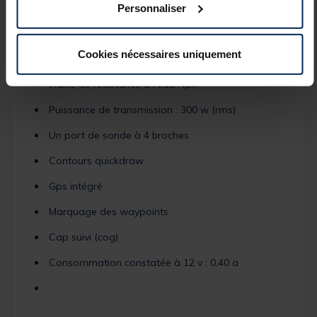
Personnaliser
480 pixels
Type d'affichage : Qsvga
Cookies nécessaires uniquement
Poids : 0,3 kg (0,7 lb)
indice de résistance à l'eau : Ipx7
Puissance de transmission : 300 w (rms)
Un port de sonde à 4 broches
Contours quickdraw
Gps intégré
Marquage des waypoints
Cap suivi (cog)
Consommation constatée à 12 v : 0,40 a