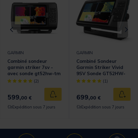
GARMIN
GARMIN
Combiné sondeur
Combiné Sondeur
garmin striker 7sv -
Garmin Striker Vivid
avec sonde gt52hw-tm
9SV Sonde GT52HW-
TM
[object Object] out of 5 Customer Rating
[object Object] out of 5 Cust
(2)
(1)
599,
699,
 au panier
Ajouter au panier
Ajouter
00 €
00 €
Expédition sous 7 jours
Expédition sous 7 jours