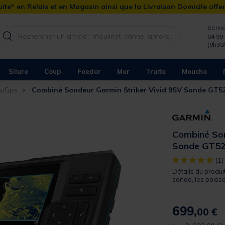
ite* en Relais et en Magasin ainsi que la Livraison Domicile offe
Servic
04 99 
(9h30
Silure
Coup
Feeder
Mer
Truite
Mouche
s/Gps
Combiné Sondeur Garmin Striker Vivid 9SV Sonde G
Combiné Son
Sonde GT5
[object Object]
(1)
Détails du produ
sonde, les poisson
699,
00 €