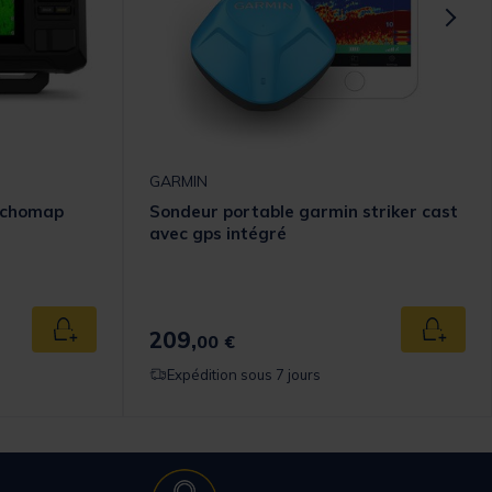
GARMIN
Echomap
Sondeur portable garmin striker cast
avec gps intégré
209,
Ajouter au panier
Ajouter
00 €
Expédition sous 7 jours