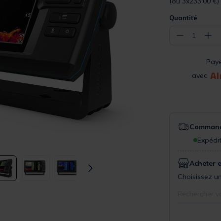
(ou 3x233,00 €)
Quantité
−
+
1
Pay
avec
Commande
Expédit
Acheter 
Choisissez un
Rechercher v