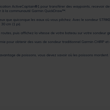
cation ActiveCaptain®1 pour transférer des waypoints, recevoir des
céder à la communauté Garmin QuickDraw™.
ue quiconque les eaux où vous pêchez. Avec le sondeur STRIKER 
30 cm (1 pi).
routes, puis affichez la vitesse de votre bateau sur votre sondeur g
nie pour obtenir des vues de sondeur traditionnel Garmin CHIRP e
ntage de poissons, vous devez savoir où les poissons mordent. U