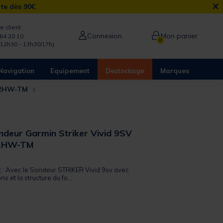
×
rte dès 90€
e client
Connexion
Mon panier
64 20 10
0
/12h30 - 13h30/17h)
Navigation
Equipement
Destockage
Marques
T52HW-TM
deur Garmin Striker Vivid 9SV
2HW-TM
 out of 5 Customer Rating
it : Avec le Sondeur STRIKER Vivid 9sv avec
s et la structure du fo...