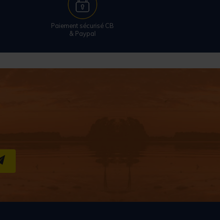
Paiement sécurisé CB
& Paypal
S''INSCRIRE