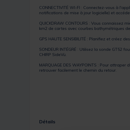
CONNECTIVITÉ WI-FI : Connectez-vous à l'appli
notifications de mise à jour logicielle) et ac
QUICKDRAW CONTOURS : Vous connaissez mieux q
km2 de cartes avec courbes bathymétriques de 
GPS HAUTE SENSIBILITÉ : Planifiez et créez des 
SONDEUR INTÉGRÉ : Utilisez la sonde GT52 four
CHIRP SideVü.
MARQUAGE DES WAYPOINTS : Pour attraper dava
retrouver facilement le chemin du retour.
Détails