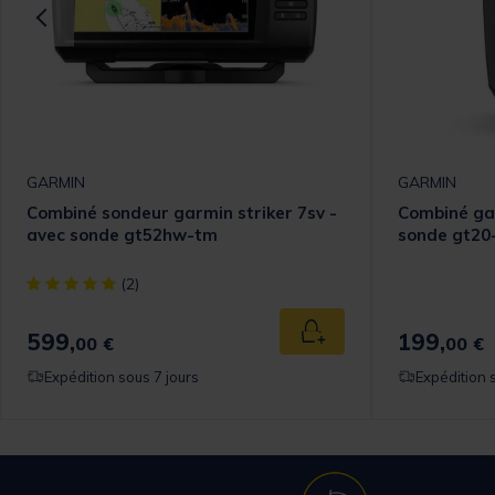
GARMIN
GARMIN
Combiné sondeur garmin striker 7sv -
Combiné gar
avec sonde gt52hw-tm
sonde gt20
[object Object] out of 5 Customer Rating
(2)
599,
199,
 au panier
Ajouter au panier
00 €
00 €
Expédition sous 7 jours
Expédition 