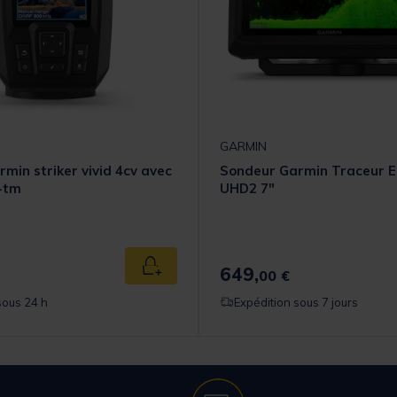
GARMIN
min striker vivid 4cv avec
Sondeur Garmin Traceur 
-tm
UHD2 7"
649,
Ajouter au panier
00 €
sous 24 h
Expédition sous 7 jours