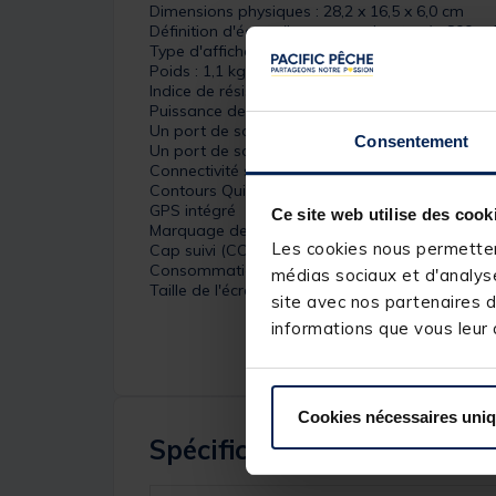
Dimensions physiques : 28,2 x 16,5 x 6,0 cm
Définition d'écran (largeur par hauteur) : 800 x 
Type d'affichage : couleur wvga
Poids : 1,1 kg
Indice de résistance à l'eau : ipx7
Puissance de transmission : 500 w (rms)
Un port de sonde à 4 broches
Consentement
Un port de sonde SideVü à 4 broches
Connectivité sans fil : oui
Contours Quickdraw
GPS intégré
Ce site web utilise des cook
Marquage des waypoints
Les cookies nous permettent
Cap suivi (COG)
Consommation constatée à 12 V : 0,75A
médias sociaux et d'analyse
Taille de l'écran : 9 pouces
site avec nos partenaires d
informations que vous leur a
Cookies nécessaires uni
Spécifications