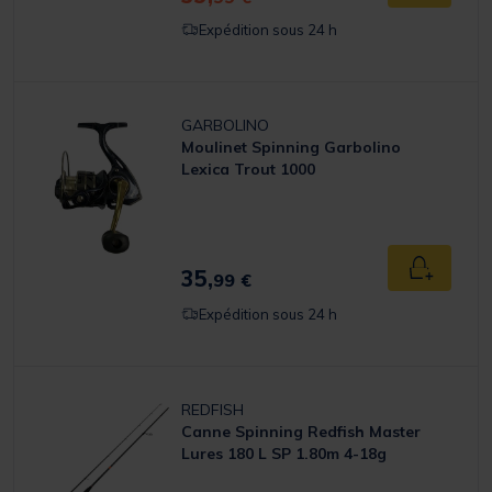
Expédition sous 24 h
GARBOLINO
Moulinet Spinning Garbolino
Lexica Trout 1000
35,
Ajouter a
99 €
Expédition sous 24 h
REDFISH
Canne Spinning Redfish Master
Lures 180 L SP 1.80m 4-18g