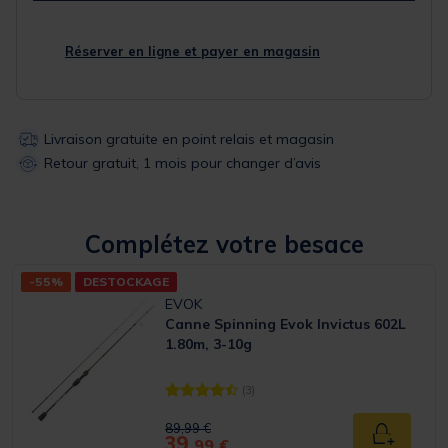
Réserver en ligne et payer en magasin
Livraison gratuite en point relais et magasin
Retour gratuit, 1 mois pour changer d’avis
Complétez votre besace
-55%
DESTOCKAGE
EVOK
Canne Spinning Evok Invictus 602L
1.80m, 3-10g
(3)
[object Object] out of 5 Customer Rating
Price reduced from
to
89,99 €
39,
Ajouter a
99 €