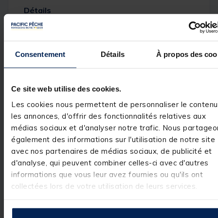
Détails
Caractéristiques de la
Graphinet 60
:
Manche court et léger en carbone.
Clip de fixation à la ceinture.
Consentement
Détails
À propos des coo
Système d'ouverture rapide.
Filet profond, à fond plat.
Maille en micromesh sur les rebords.
Pognée en mousse haute densité.
Ce site web utilise des cookies.
Longueur: 60 cm.
Largeur du filet: 31 cm.
Les cookies nous permettent de personnaliser le contenu
Profondeur du filet: 31 cm.
les annonces, d'offrir des fonctionnalités relatives aux
Maille de 4 mm.
médias sociaux et d'analyser notre trafic. Nous partageo
Encombrement: 33 cm
également des informations sur l'utilisation de notre site
avec nos partenaires de médias sociaux, de publicité et
d'analyse, qui peuvent combiner celles-ci avec d'autres
informations que vous leur avez fournies ou qu'ils ont
Spécifications
collectées lors de votre utilisation de leurs services.
Réf.
26428-1