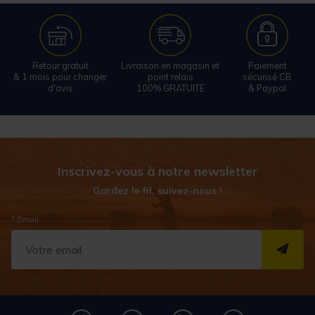
Retour gratuit
Livraison en magasin et
Paiement
& 1 mois pour changer
point relais
sécurisé CB
d'avis
100% GRATUITE
& Paypal
Inscrivez-vous à notre newsletter
Gardez le fil, suivez-nous !
* Email
S''I