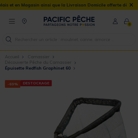
×
en Magasin ainsi que la Livraison Domicile offerte dès 90€
0
Accueil
Carnassier
Découverte Pêche du Carnassier
Épuisette Redfish Graphinet 60
DESTOCKAGE
-69%