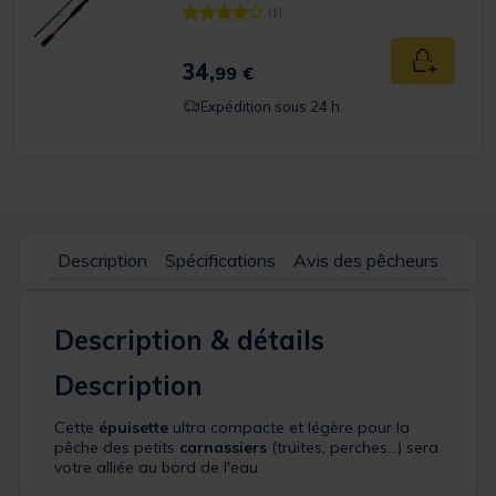
(1)
[object Object] out of 5 Customer Rating
34,
Ajouter a
99 €
Expédition sous 24 h
Description
Spécifications
Avis des pêcheurs
Description & détails
Description
Cette
épuisette
ultra compacte et légère pour la
pêche des petits
carnassiers
(truites, perches...) sera
votre alliée au bord de l'eau.