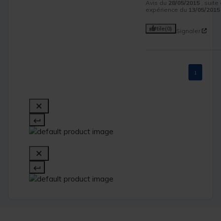
Avis du
28/05/2015
, suite
expérience du
13/05/2015
Utile
(0)
Signaler
1