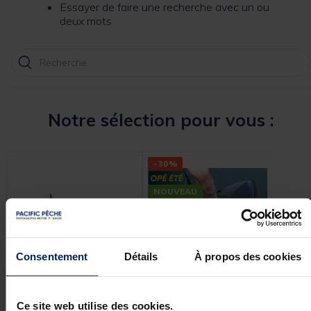
Essayer de faire une recherche avec un ou
deux mots
Notre sélection pour vous :
-30%
-50
NOUVEAU
NOU
Consentement
Détails
À propos des cookies
DEEPER
TEAM CARPFISHING
TE
Ce site web utilise des cookies.