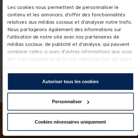
Bateau Amorceur
Bateau amorceur
Ba
Deeper Quest
carpe team
ca
Les cookies nous permettent de personnaliser le
Chirp+
carpfishing Process
car
contenu et les annonces, d'offrir des fonctionnalités
bait boat
wa
[object Object] out of 5 Customer Rating
[object Object] out of 5 Custome
[ob
(4)
(56)
relatives aux médias sociaux et d'analyser notre trafic.
1.849,
Nous partageons également des informations sur
00
Price reduced from
to
Pri
129,00 €
249
90,
12
r au panier
Ajouter au panier
Ajouter au pa
l'utilisation de notre site avec nos partenaires de
€
30 €
médias sociaux, de publicité et d'analyse, qui peuvent
Expédition sous 7
Expédition sous 24 h
E
combiner celles-ci avec d'autres informations que vous
jours
leur avez fournies ou qu'ils ont collectées lors de votre
utilisation de leurs services.
Autoriser tous les cookies
Personnaliser
Inscrivez-vous à notre newsletter
Cookies nécessaires uniquement
Gardez le fil, suivez-nous !