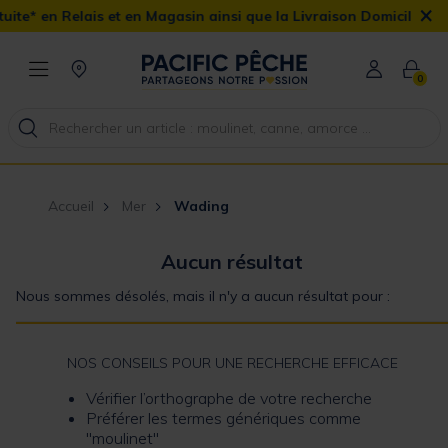
×
ais et en Magasin ainsi que la Livraison Domicile offerte dès 90€
0
Accueil
Mer
Wading
Aucun résultat
Nous sommes désolés, mais il n'y a aucun résultat pour :
NOS CONSEILS POUR UNE RECHERCHE EFFICACE
Vérifier l’orthographe de votre recherche
Préférer les termes génériques comme
"moulinet"