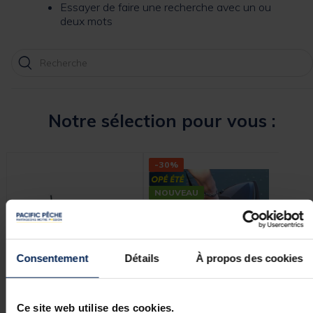
Essayer de faire une recherche avec un ou
deux mots
Notre sélection pour vous :
-30%
-50
NOUVEAU
NOU
Consentement
Détails
À propos des cookies
DEEPER
TEAM CARPFISHING
TE
Ce site web utilise des cookies.