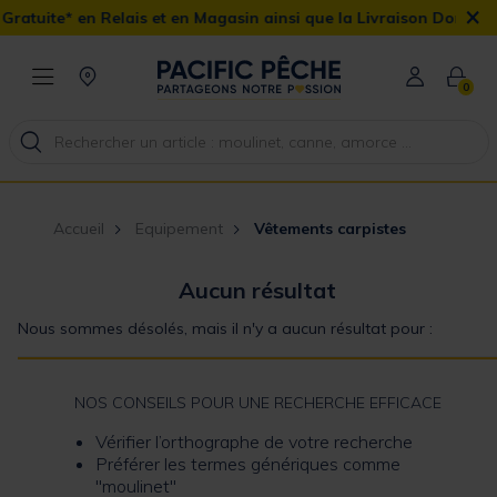
×
atuite* en Relais et en Magasin ainsi que la Livraison Domicile o
0
Accueil
Equipement
Vêtements carpistes
Aucun résultat
Nous sommes désolés, mais il n'y a aucun résultat pour :
NOS CONSEILS POUR UNE RECHERCHE EFFICACE
Vérifier l’orthographe de votre recherche
Préférer les termes génériques comme
"moulinet"