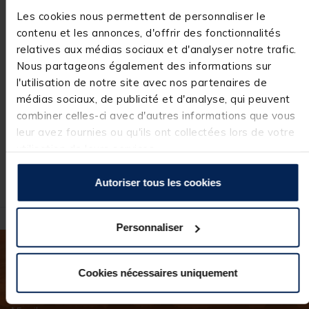
Bateau Amorceur
Bateau amorceur
Ba
Deeper Quest
carpe team
ca
Les cookies nous permettent de personnaliser le
Chirp+
carpfishing Process
car
contenu et les annonces, d'offrir des fonctionnalités
bait boat
wa
[object Object] out of 5 Customer Rating
[object Object] out of 5 Custome
[ob
(4)
(56)
relatives aux médias sociaux et d'analyser notre trafic.
1.849,
Nous partageons également des informations sur
00
Price reduced from
to
Pri
129,00 €
249
90,
12
r au panier
Ajouter au panier
Ajouter au pa
l'utilisation de notre site avec nos partenaires de
€
30 €
médias sociaux, de publicité et d'analyse, qui peuvent
Expédition sous 7
Expédition sous 24 h
E
combiner celles-ci avec d'autres informations que vous
jours
leur avez fournies ou qu'ils ont collectées lors de votre
utilisation de leurs services.
Autoriser tous les cookies
Personnaliser
Inscrivez-vous à notre newsletter
Cookies nécessaires uniquement
Gardez le fil, suivez-nous !