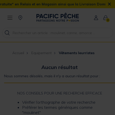
×
uite* en Relais et en Magasin ainsi que la Livraison Domicile off
0
Accueil
Equipement
Vêtements leurristes
Aucun résultat
Nous sommes désolés, mais il n'y a aucun résultat pour :
NOS CONSEILS POUR UNE RECHERCHE EFFICACE
Vérifier l’orthographe de votre recherche
Préférer les termes génériques comme
"moulinet"