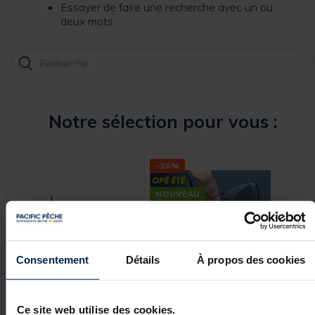
Essayer de faire une recherche avec un ou
deux mots
Notre sélection pour vous :
-30%
-50
NOUVEAU
NOU
Consentement
Détails
À propos des cookies
DEEPER
TEAM CARPFISHING
TE
Ce site web utilise des cookies.