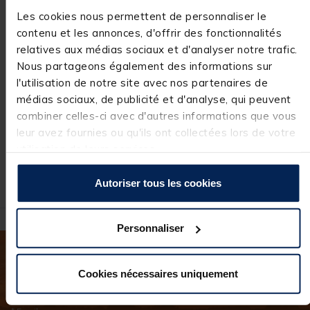
Bateau Amorceur
Bateau amorceur
Ba
Deeper Quest
carpe team
ca
Les cookies nous permettent de personnaliser le
Chirp+
carpfishing Process
car
contenu et les annonces, d'offrir des fonctionnalités
bait boat
wa
[object Object] out of 5 Customer Rating
[object Object] out of 5 Custome
[ob
(4)
(56)
relatives aux médias sociaux et d'analyser notre trafic.
1.849,
Nous partageons également des informations sur
00
Price reduced from
to
Pri
129,00 €
249
90,
12
r au panier
Ajouter au panier
Ajouter au pa
l'utilisation de notre site avec nos partenaires de
€
30 €
médias sociaux, de publicité et d'analyse, qui peuvent
Expédition sous 7
Expédition sous 24 h
E
combiner celles-ci avec d'autres informations que vous
jours
leur avez fournies ou qu'ils ont collectées lors de votre
utilisation de leurs services.
Autoriser tous les cookies
Personnaliser
Inscrivez-vous à notre newsletter
Cookies nécessaires uniquement
Gardez le fil, suivez-nous !