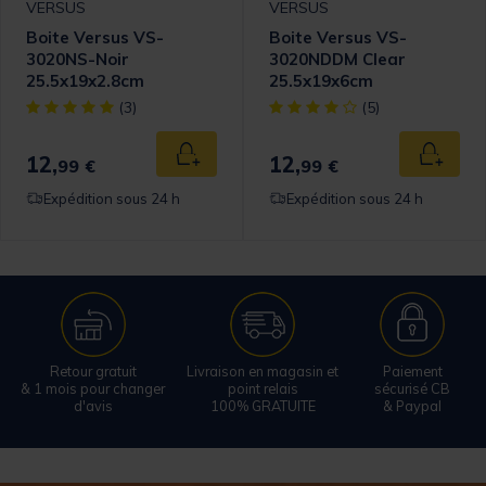
VERSUS
VERSUS
Boite Versus VS-
Boite Versus VS-
3020NS-Noir
3020NDDM Clear
25.5x19x2.8cm
25.5x19x6cm
omer Rating
[object Object] out of 5 Customer Rating
[object Object] out of 5 Cust
(3)
(5)
12,
12,
 au panier
Ajouter au panier
Ajouter
99 €
99 €
Expédition sous 24 h
Expédition sous 24 h
Retour gratuit
Livraison en magasin et
Paiement
& 1 mois pour changer
point relais
sécurisé CB
d'avis
100% GRATUITE
& Paypal