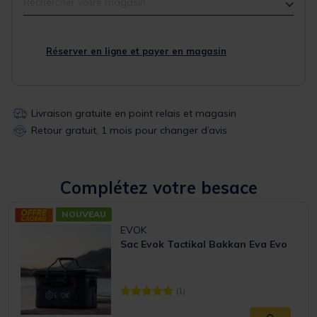
Rechercher votre magasin
Réserver en ligne et payer en magasin
Livraison gratuite en point relais et magasin
Retour gratuit, 1 mois pour changer d’avis
Complétez votre besace
NOUVEAU
EVOK
Sac Evok Tactikal Bakkan Eva Evo
(1)
[object Object] out of 5 Customer Rating