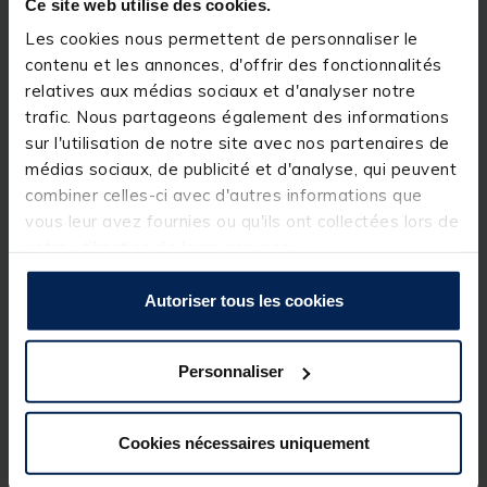
Ce site web utilise des cookies.
Les cookies nous permettent de personnaliser le
contenu et les annonces, d'offrir des fonctionnalités
Description & détails
relatives aux médias sociaux et d'analyser notre
Description
trafic. Nous partageons également des informations
sur l'utilisation de notre site avec nos partenaires de
La Versus VS-3020NS est une boite
médias sociaux, de publicité et d'analyse, qui peuvent
à compartiments de haute qualité qui est un
combiner celles-ci avec d'autres informations que
complément indispensable à toute boîte à pêche. La
boite de pêche en plastique est livrée avec 16
vous leur avez fournies ou qu'ils ont collectées lors de
séparateurs amovibles en plastique et 3 rangées
votre utilisation de leurs services.
fixes. Les séparateurs peuvent être placés dans
différentes fentes à l'intérieur de la boite afin de
créer des compartiments de tailles différentes pour
Autoriser tous les cookies
des articles de pêche de toutes tailles. La VS-
3020NS est également équipée d'un couvercle à
charnière avec une fermeture à loquet solide qui
Personnaliser
maintient le couvercle fermé pendant le transport.
- Boîtier en plastique transparent
- Couvercle à charnière
Cookies nécessaires uniquement
- 16 séparations en plastique amovibles
- 3 rangées fixes