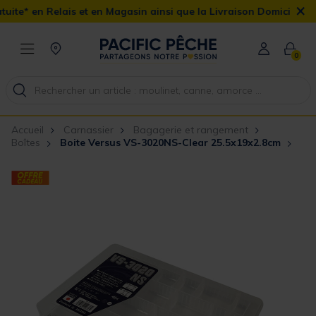
×
 et en Magasin ainsi que la Livraison Domicile offerte dès 90€
0
Accueil
Carnassier
Bagagerie et rangement
Boîtes
Boite Versus VS-3020NS-Clear 25.5x19x2.8cm