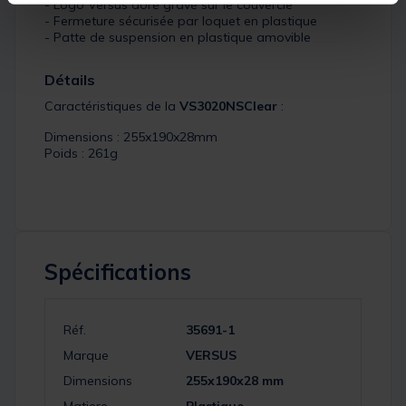
- Logo Versus doré gravé sur le couvercle
- Fermeture sécurisée par loquet en plastique
- Patte de suspension en plastique amovible
Détails
Caractéristiques de la
VS3020NSClear
:
Dimensions : 255x190x28mm
Poids : 261g
Spécifications
Réf.
35691-1
Marque
VERSUS
Dimensions
255x190x28 mm
Matiere
Plastique