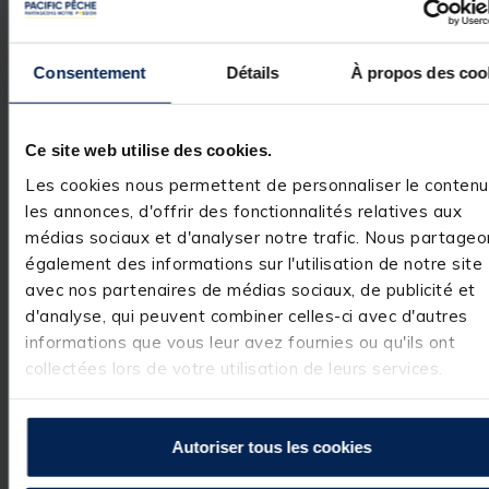
transport confortable, même chargé.
Consentement
Détails
À propos des coo
Un indispensable pour les pêcheurs de carnassiers à
la recherche d’un sac fiable, fonctionnel et étanche,
capable de résister à toutes les conditions.
Ce site web utilise des cookies.
Détails
Les cookies nous permettent de personnaliser le contenu
les annonces, d'offrir des fonctionnalités relatives aux
Bakkan conçu en EVA étanche aux embruns et à la
médias sociaux et d'analyser notre trafic. Nous partageo
pluie
également des informations sur l'utilisation de notre site
Nouveau :
compartiment de rangement zippé sous
avec nos partenaires de médias sociaux, de publicité et
le couvercle
d'analyse, qui peuvent combiner celles-ci avec d'autres
Couvercle rigide pour une protection optimale contre
informations que vous leur avez fournies ou qu'ils ont
les chocs
collectées lors de votre utilisation de leurs services.
Conception robuste et durable pour une utilisation
intensive
Autoriser tous les cookies
Volume interne de 26 L pour transporter plusieurs
boîtes de leurres et accessoires