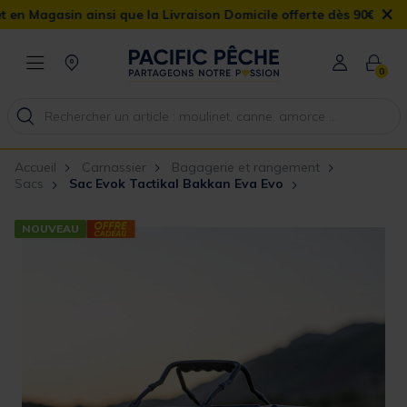
×
n ainsi que la Livraison Domicile offerte dès 90€
0
Accueil
Carnassier
Bagagerie et rangement
Sacs
Sac Evok Tactikal Bakkan Eva Evo
NOUVEAU