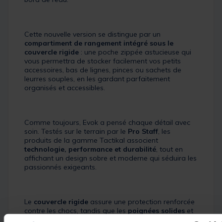
Cette nouvelle version se distingue par un
compartiment de rangement intégré sous le
couvercle rigide
: une poche zippée astucieuse qui
vous permettra de stocker facilement vos petits
accessoires, bas de lignes, pinces ou sachets de
leurres souples, en les gardant parfaitement
organisés et accessibles.
Comme toujours, Evok a pensé chaque détail avec
soin. Testés sur le terrain par le
Pro Staff
, les
produits de la gamme Tactikal associent
technologie, performance et durabilité
, tout en
affichant un design sobre et moderne qui séduira les
passionnés exigeants.
Le
couvercle rigide
assure une protection renforcée
contre les chocs, tandis que les
poignées solides
et
la
sangle de portage ergonomique
garantissent un