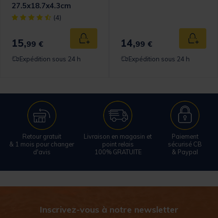
27.5x18.7x4.3cm
[object Object] out of 5 Customer Rating
(4)
15,
14,
 au panier
Ajouter au panier
Ajouter
99 €
99 €
Expédition sous 24 h
Expédition sous 24 h
Retour gratuit
Livraison en magasin et
Paiement
& 1 mois pour changer
point relais
sécurisé CB
d'avis
100% GRATUITE
& Paypal
Inscrivez-vous à notre newsletter