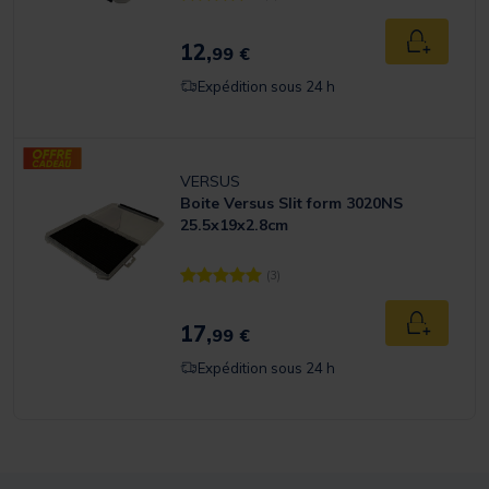
[object Object] out of 5 Customer Rating
12,
Ajouter a
99 €
Expédition sous 24 h
VERSUS
Boite Versus Slit form 3020NS
25.5x19x2.8cm
(3)
[object Object] out of 5 Customer Rating
17,
Ajouter a
99 €
Expédition sous 24 h