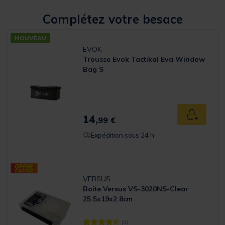
Complétez votre besace
NOUVEAU
EVOK
Trousse Evok Tactikal Eva Window
Bag S
14,
Ajouter a
99 €
Expédition sous 24 h
VERSUS
Boite Versus VS-3020NS-Clear
25.5x19x2.8cm
(3)