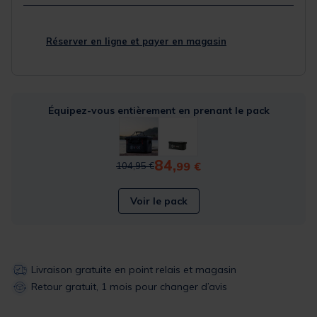
Réserver en ligne et payer en magasin
Équipez-vous entièrement en prenant le pack
84,
Price reduced from
to
99 €
104,95 €
Voir le pack
Livraison gratuite en point relais et magasin
Retour gratuit, 1 mois pour changer d’avis