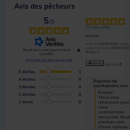
Avis des pêcheurs
5
/
5
Avis vérifié
parfait
Avis du
06/08/2026
, suite
expérience du
06/07/2026
Basé sur
1
avis soumis à un
Bruno G.
contrôle
Voir tous les avis sur ce site
Utile
(0)
Signaler
5
étoiles
1
4
étoiles
0
Réponse de
pacificpeche.com
3
étoiles
0
Bonjour,

2
étoiles
0
 Nous vous 
1
étoile
0
remercions pour 
votre 
commentaire 
très positif. Nous
sommes ravis 
d'avoir répondu 